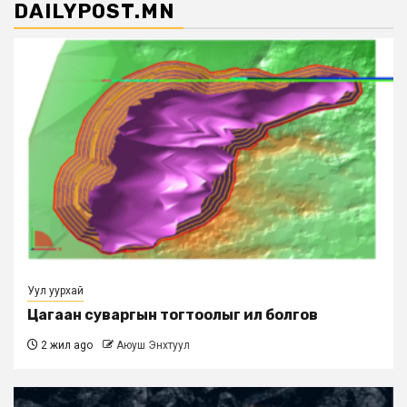
DAILYPOST.MN
Уул уурхай
Цагаан суваргын тогтоолыг ил болгов
2 жил ago
Аюуш Энхтуул