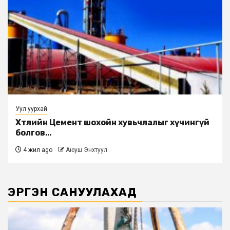
Уул уурхай
Хөтөлийн Цемент шохойн хувьчлалыг хүчингүй
болгов…
4 жил ago
Аюуш Энхтуул
ЭРГЭН САНУУЛАХАД