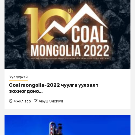
Уул уурхай
Coal mongolia-2022 чуулга уулзалт
зохиогдоно…
4 жил ago
Аюуш Энхтуул