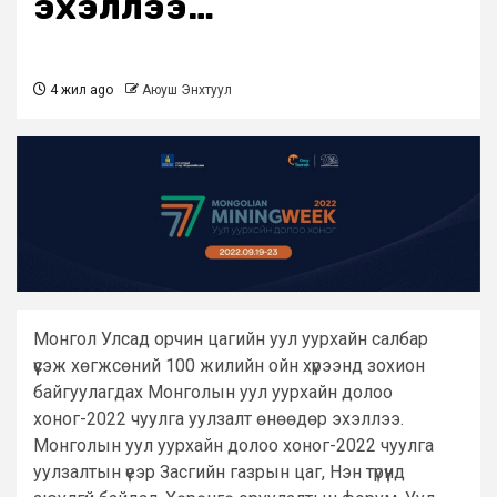
эхэллээ…
4 жил ago
Аюуш Энхтуул
Монгол Улсад орчин цагийн уул уурхайн салбар
үүсэж хөгжсөний 100 жилийн ойн хүрээнд зохион
байгуулагдах Монголын уул уурхайн долоо
хоног-2022 чуулга уулзалт өнөөдөр эхэллээ.
Монголын уул уурхайн долоо хоног-2022 чуулга
уулзалтын үеэр Засгийн газрын цаг, Нэн түрүүнд