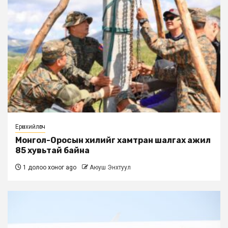
Ерөнхийлөгч
Монгол-Оросын хилийг хамтран шалгах ажил
85 хувьтай байна
1 долоо хоног ago
Аюуш Энхтуул