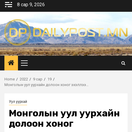
Skip
8 сар 9, 2026
to
content
Primary
Menu
Home
2022
9 сар
19
Монголын уул уурхайн долоон хоног эхэллээ…
Уул уурхай
Монголын уул уурхайн
долоон хоног