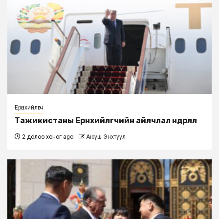
Ерөнхийлөгч
Тажикистаны Ерөнхийлөгчийн айлчлал өндөрлөлөө
2 долоо хоног ago
Аюуш Энхтуул