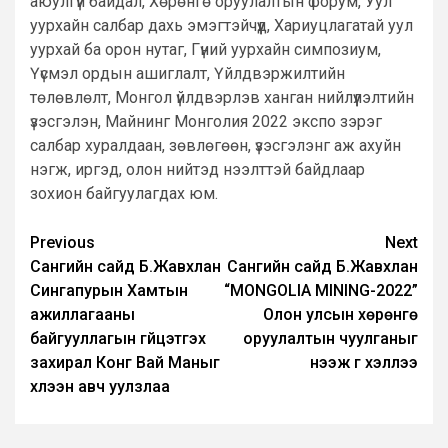
аюулгүй байдал, Хөрөнгө оруулалтын форум, Уул
уурхайн салбар дахь эмэгтэйчүүд, Хариуцлагатай уул
уурхай ба орон нутаг, Гүний уурхайн симпозиум,
Үүсмэл ордын ашиглалт, Үйлдвэржилтийн
төлөвлөлт, Монгол үйлдвэрлэв ханган нийлүүлэлтийн
үзэсгэлэн, Майнинг Монголия 2022 экспо зэрэг
салбар хуралдаан, зөвлөгөөн, үзэсгэлэнг аж ахуйн
нэгж, иргэд, олон нийтэд нээлттэй байдлаар
зохион байгуулагдах юм.
Post
Previous
Next
Сангийн сайд Б.Жавхлан
Сангийн сайд Б.Жавхлан
navigation
Сингапурын Хамтын
“MONGOLIA MINING-2022”
ажиллагааны
Олон улсын хөрөнгө
байгууллагын гүйцэтгэх
оруулалтын чуулганыг
захирал Конг Вай Маныг
нээж үг хэллээ
хүлээн авч уулзлаа