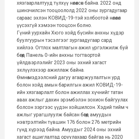
хязгаарлалтууд түлхүү нөлөөлсөн байна. 2022 онд
шинэчилсэн тооцоололд 2022 оны зургадугаар
сараас эхлэн КОВИД-19-тэй холбоотой нөлөөлөл
үүсэхгүй хэмээн тооцсон болно.
Гүний уурхайн Хюго хойд бүсийн анхны хүдэр
буулгуурын тэсэлгээг зургаадугаар сард
хийлээ. Огтлох малтлагын ажил үргэлжилж буй
бөгөөд Панель 0-ийн анхны тогтвортой
үйлдвэрлэлийг 2023 оны эхний хагаст
эхлүүлэхээр ажиллаж байна.
Өмнө мэдээлсний дагуу агааржуулалтын урд
болон хойд амын барилгын ажил КОВИД-19-
ийн хязгаарлалт болон ажиллах хүчнийг татан
авах ажлыг дахин эрэмбэлэн зохион байгуулах
болсон зэргээс үүдэн хойшилсон. Хэдий тийм ч
ажлыг урагшлуулж байсан бөгөөд амуудын
нэвтрэлтийн түвшин 176 болон 276 метрийн
гүнд хүрээд байна. Амуудыг 2024 оны эхний
хагаст ашиглалтад оруулахаар байгаа нь 2020