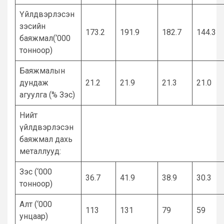
Үйлдвэрлэсэн
зэсийн
173.2
191.9
182.7
144.3
баяжмал(‘000
тонноор)
Баяжмалын
дундаж
21.2
21.9
21.3
21.0
агуулга (% Зэс)
Нийт
үйлдвэрлэсэн
баяжмал дахь
металлууд:
Зэс (‘000
36.7
41.9
38.9
30.3
тонноор)
Алт (‘000
113
131
79
59
унцаар)