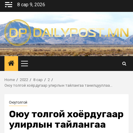
Skip
8 сар 9, 2026
to
content
Primary
Menu
Home
2022
8 сар
2
Оюу толгой хоёрдугаар улирлын тайлангаа танилцууллаа…
Оюутолгой
Оюу толгой хоёрдугаар
улирлын тайлангаа