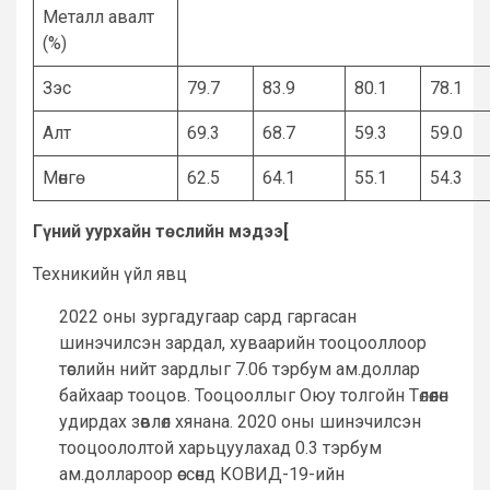
Металл авалт
(%)
Зэс
79.7
83.9
80.1
78.1
Алт
69.3
68.7
59.3
59.0
Мөнгө
62.5
64.1
55.1
54.3
Гүний уурхайн төслийн мэдээ
[
Техникийн үйл явц
2022 оны зургадугаар сард гаргасан
шинэчилсэн зардал, хуваарийн тооцооллоор
төслийн нийт зардлыг 7.06 тэрбум ам.доллар
байхаар тооцов. Тооцооллыг Оюу толгойн Төлөөлөн
удирдах зөвлөл хянана. 2020 оны шинэчилсэн
тооцоололтой харьцуулахад 0.3 тэрбум
ам.доллароор өссөнд КОВИД-19-ийн