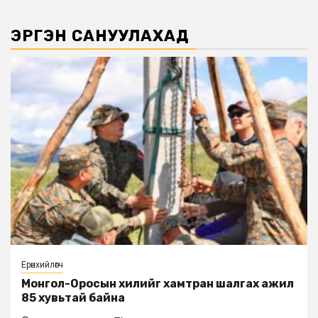
ЭРГЭН САНУУЛАХАД
Ерөнхийлөгч
Монгол-Оросын хилийг хамтран шалгах ажил
85 хувьтай байна