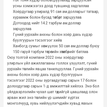
Нэг тонн хүдэр боловсруулахад зарцуулсан
усны хэмжээгээ доод түвшинд хадгаллаа
Хоёрдугаар улиралд 91 сая ам.долларыг татвар,
хураамж болон бусад төлбөрт зарцуулав
Дотоодод нийт 14.2 тэрбум ам.доллар
зарцуулав
Гүний уурхайн анхны болон хоёр дахь хүдэр
буулгуурын тэсэлгээг хийв
Ханбогд сумыг хөгжүүлэх 50 сая ам.доллар буюу
150 гаруй тэрбум төгрөгийн хөтөлбөрийг батлав
Оюу толгой компани 2022 оны хоёрдугаар
улирлын үйл ажиллагааны голлох үзүүлэлт, гүний
уурхайн төслийн явцаа танилцууллаа. Гүний уурхайн
анхны болон хоёр дахь хүдэр буулгуурын
тэсэлгээг 2022 оны зургаадугаар сарын 17 болон
долоодугаар сарын 1-д амжилттай хийлээ. Энэ бол
үйлдвэрлэлийн чухал шат төдийгүй цаашлаад олон
арван жил энэ төслийн үр шимийг хүртэх
монголчууд, хувь нийлүүлэгчдийн хувьд яахын