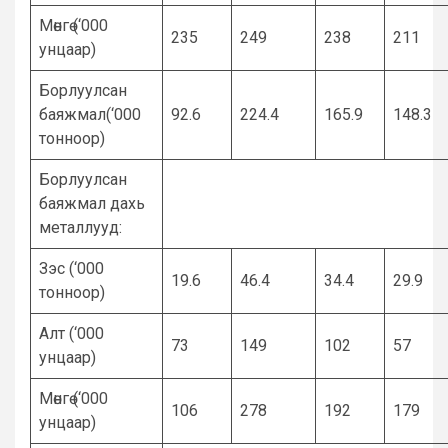
Мөнгө (‘000
235
249
238
211
унцаар)
Борлуулсан
баяжмал(‘000
92.6
224.4
165.9
148.3
тонноор)
Борлуулсан
баяжмал дахь
металлууд:
Зэс (‘000
19.6
46.4
34.4
29.9
тонноор)
Алт (‘000
73
149
102
57
унцаар)
Мөнгө (‘000
106
278
192
179
унцаар)