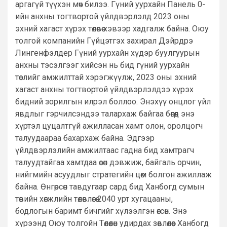
аргагүй түүхэн мөч билээ. Гүний уурхайн Панель 0-
ийн анхны тогтвортой үйлдвэрлэлд 2023 оны
эхний хагаст хүрэх төлөвөө хэвээр хадгалж байна. Оюу
толгой компанийн Гүйцэтгэх захирал Дэйрдрэ
Лингенфэлдер Гүний уурхайн хүдэр буулгуурын
анхны тэсэлгээг хийсэн нь бид гүний уурхайн
төслийг амжилттай хэрэгжүүлж, 2023 оны эхний
хагаст анхны тогтвортой үйлдвэрлэлдээ хүрэх
бидний зорилгын илрэл боллоо. Энэхүү онцлог үйл
явдлыг гэрчилсэндээ талархаж байгаа бөгөөд энэ
хүртэл цуцалтгүй ажилласан хамт олон, оролцогч
талуудаараа бахархаж байна. Эдгээр
үйлдвэрлэлийн амжилтаас гадна бид хамтрагч
талуудтайгаа хамтдаа өсөн дэвжиж, байгаль орчин,
нийгмийн асуудлыг стратегийн цөм болгон ажиллаж
байна. Өнгөрсөн тавдугаар сард бид Ханбогд сумын
төвийн хөгжлийн төлөвлөгөө 2040 урт хугацааны,
бодлогын баримт бичгийг хүлээлгэн өгсөн. Энэ
хүрээнд Оюу толгойн Төлөөлөн удирдах зөвлөлөөс Ханбогд