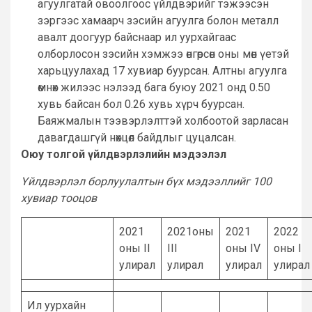
агуулгатай овоолгоос үйлдвэрийг тэжээсэн
зэргээс хамаарч зэсийн агуулга болон металл
авалт доогуур байснаар ил уурхайгаас
олборлосон зэсийн хэмжээ өнгөрсөн оны мөн үетэй
харьцуулахад 17 хувиар буурсан. Алтны агуулга
өмнөх жилээс нэлээд бага буюу 2021 онд 0.50
хувь байсан бол 0.26 хувь хүрч буурсан.
Баяжмалын тээвэрлэлттэй холбоотой зарласан
давагдашгүй нөхцөл байдлыг цуцалсан.
Оюу толгой үйлдвэрлэлийн мэдээлэл
Үйлдвэрлэл борлуулалтын бүх мэдээллийг 100
хувиар тооцов
2021
2021оны
2021
2022
оны II
III
оны IV
оны I
улирал
улирал
улирал
улирал
Ил уурхайн