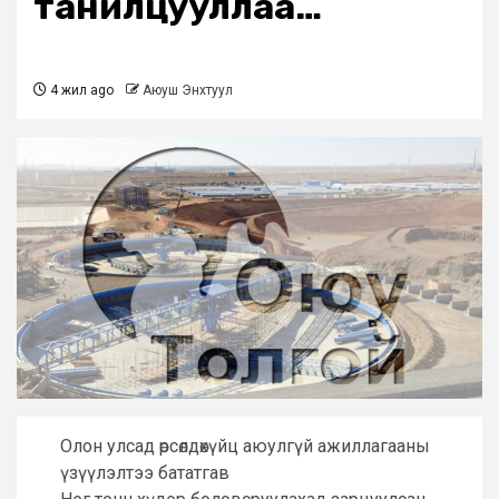
танилцууллаа…
4 жил ago
Аюуш Энхтуул
Олон улсад өрсөлдөхүйц аюулгүй ажиллагааны
үзүүлэлтээ бататгав