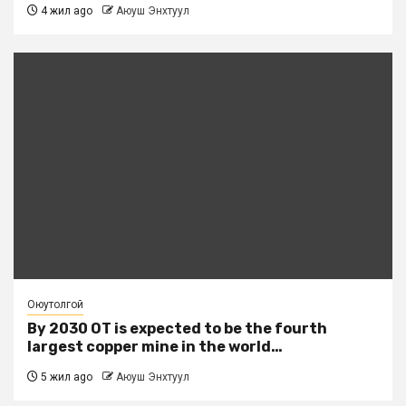
4 жил ago
Аюуш Энхтуул
Оюутолгой
By 2030 OT is expected to be the fourth
largest copper mine in the world…
5 жил ago
Аюуш Энхтуул