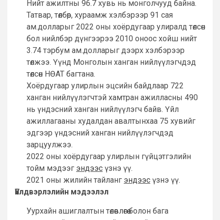
Нийт ажилтны 96.7 хувь нь монголчууд байна.
Татвар, төлбөр, хураамж хэлбэрээр 91 сая
ам.долларыг 2022 оны хоёрдугаар улиралд төлсөн
бол нийлбэр дүнгээрээ 2010 оноос хойш нийт
3.74 тэрбум ам.долларыг дээрх хэлбэрээр
төлжээ. Үүнд Монголын ханган нийлүүлэгчдэд
төлсөн НӨАТ багтана.
Хоёрдугаар улирлын эцсийн байдлаар 722
ханган нийлүүлэгчтэй хамтран ажилласны 490
нь үндэсний ханган нийлүүлэгч байв. Үйл
ажиллагааны худалдан авалтынхаа 75 хувийг
эдгээр үндэсний ханган нийлүүлэгчдэд
зарцуулжээ.
2022 оны хоёрдугаар улирлын гүйцэтгэлийн
тойм мэдээг
эндээс
үзнэ үү.
2021 оны жилийн тайланг
эндээс
үзнэ үү.
Үйлдвэрлэлийн мэдээлэл
Уурхайн ашиглалтын төлөвлөгөө болон бага