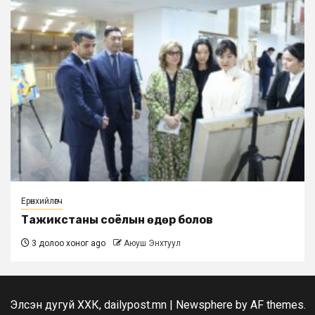
Ерөнхийлөгч
Тажикстаны соёлын өдөр болов
3 долоо хоног ago
Аюуш Энхтуул
Элсэн дугуй ХХК, dailypost.mn
|
Newsphere
by AF themes.