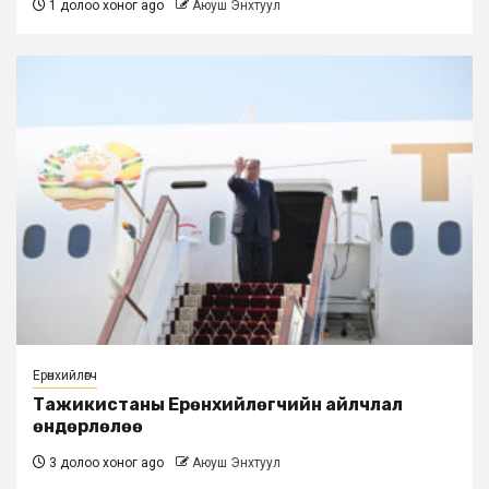
1 долоо хоног ago
Аюуш Энхтуул
Ерөнхийлөгч
Тажикистаны Ерөнхийлөгчийн айлчлал
өндөрлөлөө
3 долоо хоног ago
Аюуш Энхтуул