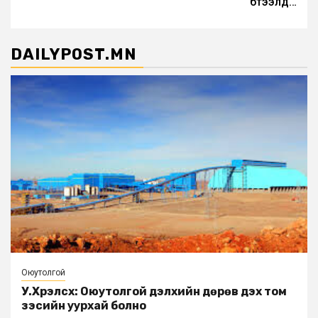
бүтээлүүд…
DAILYPOST.MN
Оюутолгой
У.Хүрэлсүх: Оюутолгой дэлхийн дөрөв дэх том
зэсийн уурхай болно