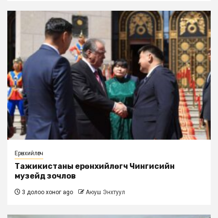
Ерөнхийлөгч
Тажикистаны ерөнхийлөгч Чингисийн
музейд зочлов
3 долоо хоног ago
Аюуш Энхтуул