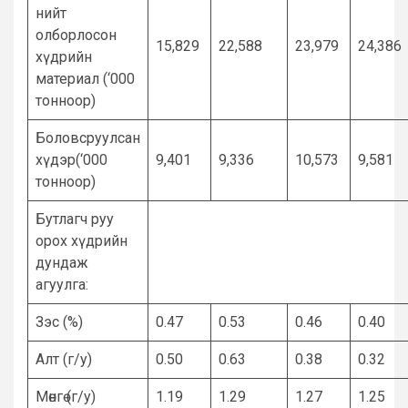
нийт
олборлосон
15,829
22,588
23,979
24,386
хүдрийн
материал (‘000
тонноор)
Боловсруулсан
хүдэр(‘000
9,401
9,336
10,573
9,581
тонноор)
Бутлагч руу
орох хүдрийн
дундаж
агуулга:
Зэс (%)
0.47
0.53
0.46
0.40
Алт (г/у)
0.50
0.63
0.38
0.32
Мөнгө (г/у)
1.19
1.29
1.27
1.25