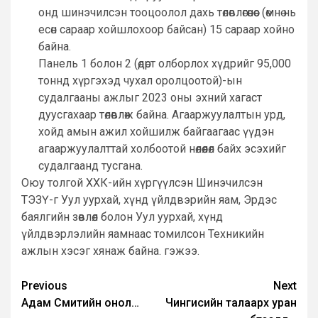
онд шинэчилсэн тооцоолол дахь төлөвлөгөөнөөс (өмнө нь
есөн сараар хойшлохоор байсан) 15 сараар хойно
байна.
Панель 1 болон 2 (өдөрт олборлох хүдрийг 95,000
тоннд хүргэхэд чухал оролцоотой)-ын
судалгааны ажлыг 2023 оны эхний хагаст
дуусгахаар төлөвлөж байна. Агааржуулалтын урд,
хойд амын ажил хойшилж байгаагаас үүдэн
агааржуулалттай холбоотой нөлөөлөл байх эсэхийг
судалгаанд тусгана.
Оюу толгой ХХК-ийн хүргүүлсэн Шинэчилсэн
ТЭЗҮ-г Уул уурхай, хүнд үйлдвэрийн яам, Эрдэс
баялгийн зөвлөл болон Уул уурхай, хүнд
үйлдвэрлэлийн яамнаас томилсон Техникийн
ажлын хэсэг хянаж байна. гэжээ.
Post
Previous
Next
Адам Смитийн онол…
Чингисийн талаарх уран
navigation