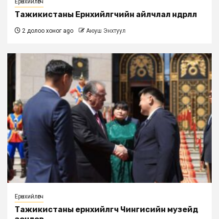
Ерөнхийлөгч
Тажикистаны Ерөнхийлөгчийн айлчлал өндөрлөлөө
2 долоо хоног ago
Аюуш Энхтуул
Ерөнхийлөгч
Тажикистаны ерөнхийлөгч Чингисийн музейд