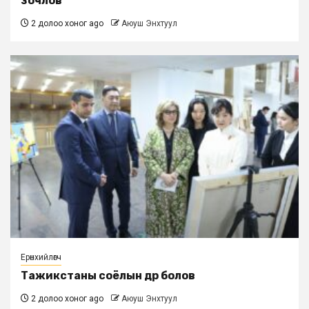
зочлов
2 долоо хоног ago
Аюуш Энхтуул
Ерөнхийлөгч
Тажикстаны соёлын өдөр болов
2 долоо хоног ago
Аюуш Энхтуул