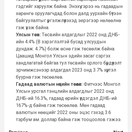
гэдгийг харуулж байна. Энэхүү гэрээ нь гадаадын
хөрөнгө оруулагчдад болон далд уурхайн бүтээн
байгуулалтыг үргэлжлүүлэхэд эерэгээр нөлөөлнө
гэж үзэж байна.
Улсын төсөв:
Төсвийн алдагдлыг 2022 онд ДНБ-
ийн 4.4% (В зэрэглэлтэй бусад улсуудын
дундаж: 4.7%) болж өснө гэж төсөөлж байна.
Цаашид Монгол Улсын эдийн засаг сэргэх
хандлагатай байгаа тул төсвийн орлого бүрдүүлэлт
эрчимжсэнээр алдагдал 2023 онд 3.7% хүртэл
буурна гэж төсөөлөв.
Гадаад валютын нөөцийн төсөөлөл:
Фитчээс Монгол
Улсын урсгал тэнцлийн алдагдлыг 2022 онд
ДНБ-ий 16.3%, гадаад өрийн үлдэгдэл ДНБ-ий
167%-д байна гэж төсөөлөв. Мөн гадаад
валютын нөөцийг 2022 оны эцэс гэхэд 3.6
тэрбум ам. доллар байна гэж тооцоолов гэжээ.