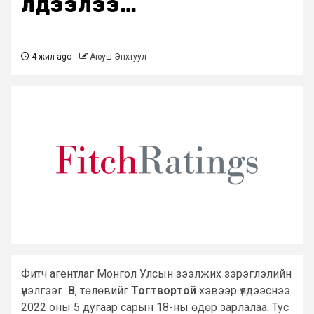
үлдээлээ…
4 жил ago
Аюуш Энхтуул
Фитч агентлаг Монгол Улсын зээлжих зэрэглэлийн
үнэлгээг
B
, төлөвийг
Тогтвортой
хэвээр үлдээснээ
2022 оны 5 дугаар сарын 18-ны өдөр зарлалаа. Тус