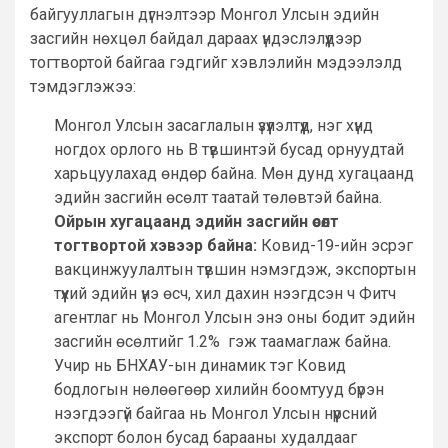
байгууллагын дүгнэлтээр Монгол Улсын эдийн
засгийн нөхцөл байдал дараах үндэслэлүүдээр
тогтвортой байгаа гэдгийг хэвлэлийн мэдээлэлд
тэмдэглэжээ:
Монгол Улсын засаглалын үзүүлэлтүүд, нэг хүнд
ногдох орлого нь В түвшинтэй бусад орнуудтай
харьцуулахад өндөр байна. Мөн дунд хугацаанд
эдийн засгийн өсөлт таатай төлөвтэй байна.
Ойрын хугацаанд эдийн засгийн өсөлт
тогтвортой хэвээр байна:
Ковид-19-ийн эсрэг
вакцинжуулалтын түвшин нэмэгдэж, экспортын
түүхий эдийн үнэ өсч, хил дахин нээгдсэн ч Фитч
агентлаг нь Монгол Улсын энэ оны бодит эдийн
засгийн өсөлтийг 1.2% гэж таамаглаж байна.
Учир нь БНХАУ-ын динамик тэг Ковид
бодлогын нөлөөгөөр хилийн боомтууд бүрэн
нээгдээгүй байгаа нь Монгол Улсын нүүрсний
экспорт болон бусад барааны худалдааг