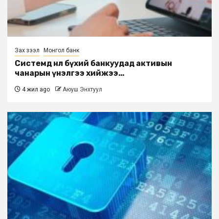
Зах зээл
Монгол банк
Системд нөлөө бүхий банкуудад активын
чанарын үнэлгээ хийжээ…
4 жил ago
Аюуш Энхтуул