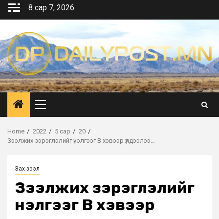
Skip
8 сар 7, 2026
to
content
Primary
Menu
Home
2022
5 сар
20
Зээлжих зэрэглэлийг үнэлгээг B хэвээр үлдээлээ…
Зах зээл
Зээлжих зэрэглэлийг
үнэлгээг B хэвээр