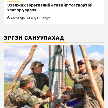
Зээлжих зэрэглэлийн төлөвийг тогтвортой
хэвээр үлдээв…
4 жил ago
Аюуш Энхтуул
ЭРГЭН САНУУЛАХАД