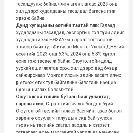
тасалдуулж байна. Фитч агентлагаас 2023 онд
хил дээрх худалдааны тасалдал багасна гэж
хүлээж байна.
Дунд хугацааны өсөлтийн таатай төлөв:
Гадаад
худалдааны тасалдал, экспортын гол түүхий эдийг
худалдан авах БНХАУ-ын эрэлт тогтвортой
хэвээр байх тул Фитчээс Монгол Улсын ДНБ-ий
өсөлтийг 2023 онд 6.3%, 2024 онд 6.8% хүртэл
өснө гэж төсөөлж байна. Оюутолгойн далд
уурхай ашиглалтад орж, хил дээрх дэд бүтэцүүд
сайжирснаар Монгол Улсын эдийн засагт илүү их
үр өгөөж өгөх тул байгалийн баялгийн нөөцөө
бүрэн ашиглах боломжтой.
Оюутолгой төслийн бүтээн байгуулалтад
гарсан ахиц:
Стратегийн ач холбогдол бүхий
Оюутолгой төслийн талаар Засгийн газар болон
хөрөнгө оруулагч талуудын сүүлд байгуулсан
гэрээ нь төслийн саатал, зардлын хэтрэлт,
татвараас үүдсэн маргаантай харилцаа намжсан