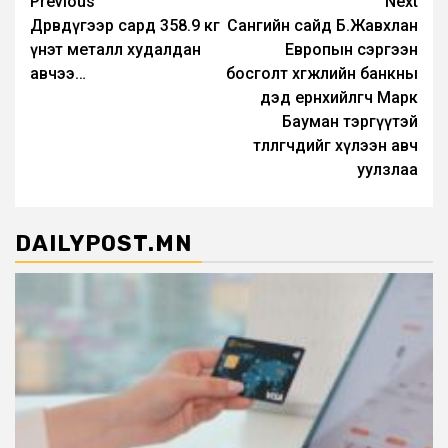
Post
Previous
Next
Дөрөвдүгээр сард 358.9 кг
Сангийн сайд Б.Жавхлан
navigation
үнэт металл худалдан
Европын сэргээн
авчээ…
босголт хөгжлийн банкны
дэд ерөнхийлөгч Марк
Бауман тэргүүтэй
төлөөлөгчдийг хүлээн авч
уулзлаа
DAILYPOST.MN