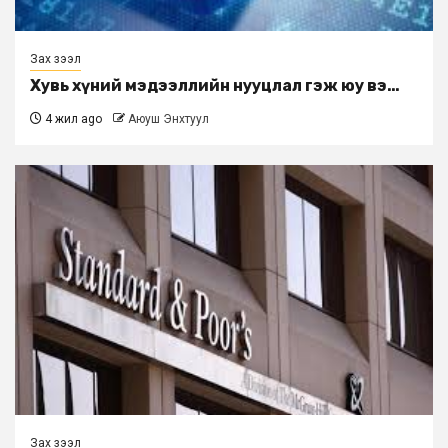
Зах зээл
Хувь хүний мэдээллийн нууцлал гэж юу вэ…
4 жил ago
Аюуш Энхтуул
Зах зээл