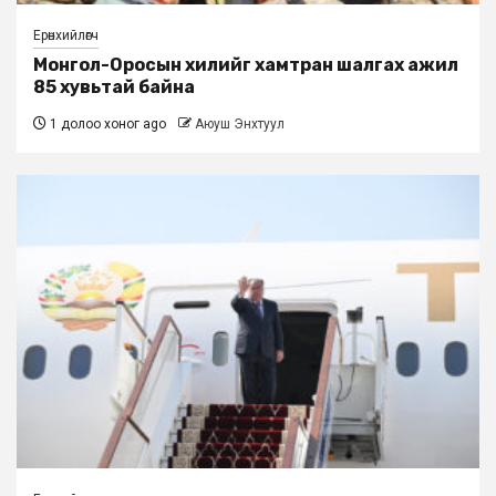
Ерөнхийлөгч
Монгол-Оросын хилийг хамтран шалгах ажил
85 хувьтай байна
1 долоо хоног ago
Аюуш Энхтуул