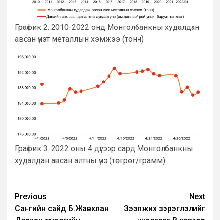
График 2. 2010-2022 онд Монголбанкны худалдан
авсан үнэт металлын хэмжээ (тонн)
График 3. 2022 оны 4 дүгээр сард Монголбанкны
худалдан авсан алтны үнэ (төгрөг/грамм)
Post
Previous
Next
Сангийн сайд Б.Жавхлан
Зээлжих зэрэглэлийг
navigation