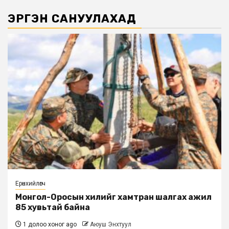
ЭРГЭН САНУУЛАХАД
Ерөнхийлөгч
Монгол-Оросын хилийг хамтран шалгах ажил
85 хувьтай байна
1 долоо хоног ago
Аюуш Энхтуул