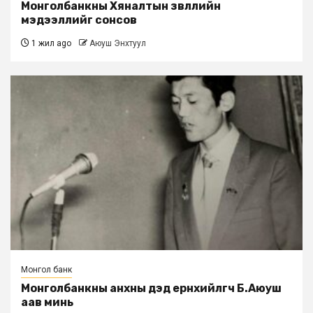
Монголбанкны Хяналтын зөвлөлийн
мэдээллийг сонсов
1 жил ago
Аюуш Энхтуул
Монгол банк
Монголбанкны анхны дэд eрөнхийлөгч Б.Аюуш
аав минь