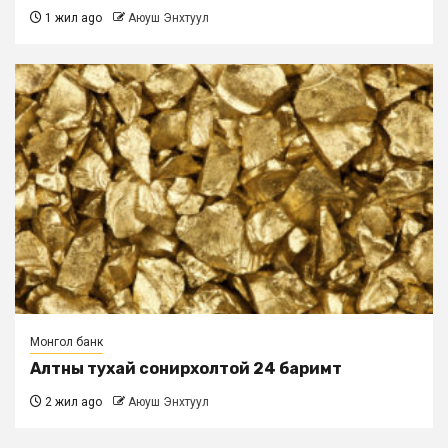
1 жил ago
Аюуш Энхтуул
Монгол банк
Алтны тухай сонирхолтой 24 баримт
2 жил ago
Аюуш Энхтуул