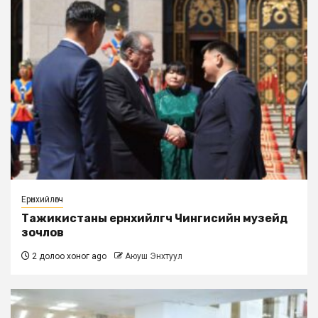
Ерөнхийлөгч
Тажикистаны ерөнхийлөгч Чингисийн музейд
зочлов
2 долоо хоног ago
Аюуш Энхтуул