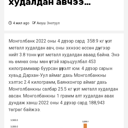
худалдан авчээ…
4 жил ago
Аюуш Энхтуул
Монголбанк 2022 оны 4 дүгээр сард 358.9 кг үнэт
металл худалдан авч, оны эхнээс өссөн дүнгээр
нийт 3.8 тонн үнэт металл худалдан аваад байна. Энэ
нь өмнөх оны мөн үетэй харьцуулбал 453
килограммаар буурсан үзүүлэлт юм. 4 дүгээр сарын
хувьд Дархан-Уул аймаг дахь Монголбанкны
хэлтэс 2.4 килограмм, Баянхонгор аймаг дахь
Монголбанкны салбар 25.5 кг үнэт металл худалдан
авсан. Монголбанкны 1 грамм алт худалдан авах
дундаж ханш 2022 оны 4 дүгээр сард 188,943
төгрөг байжээ.