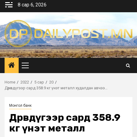
Skip
8 сар 6, 2026
to
content
Primary
Menu
Home
2022
5 сар
20
Дөрөвдүгээр сард 358.9 кг үнэт металл худалдан авчээ…
Монгол банк
Дөрөвдүгээр сард 358.9
кг үнэт металл