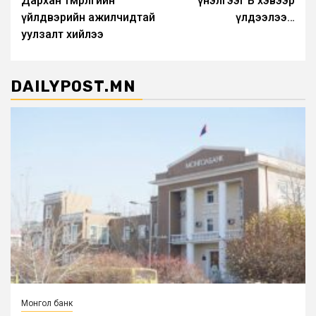
Дархан төмөрлөгийн
үнэлгээг B хэвээр
үйлдвэрийн ажилчидтай
үлдээлээ…
уулзалт хийлээ
DAILYPOST.MN
Монгол банк