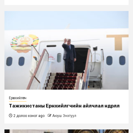
Ерөнхийлөгч
Тажикистаны Ерөнхийлөгчийн айлчлал өндөрлөлөө
2 долоо хоног ago
Аюуш Энхтуул