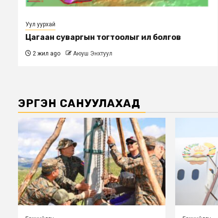
Уул уурхай
Цагаан суваргын тогтоолыг ил болгов
2 жил ago
Аюуш Энхтуул
ЭРГЭН САНУУЛАХАД