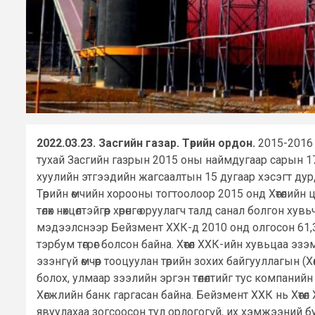
2022.03.23. Засгийн газар. Төрийн ордон.
2015-2016 
тухай Засгийн газрын 2015 оны наймдугаар сарын 17-н
хуулийн этгээдийн жагсаалтын 15 дугаар хэсэгт дур
Төрийн өмчийн хорооны тогтоолоор 2015 онд Хөтөлийн 
төлөх нөхцөлтэйгөөр хөрөнгө оруулагч талд санал болг
мэдээлснээр Бейзмент ХХК-д 2010 онд олгосон 61,3 с
тэрбум төгрөг болсон байна. Хөтөл ХХК-ийн хувьцаа эзэм
эзэнгүй өмчөөр тооцуулан төрийн зохих байгууллагын
болох, улмаар зээлийн эргэн төлөлтийг тус компани
Хөгжлийн банк гаргасан байна. Бейзмент ХХК нь Хөтөл 
явуулахаа зогсоосон тул орлогогүй, их хэмжээний бую