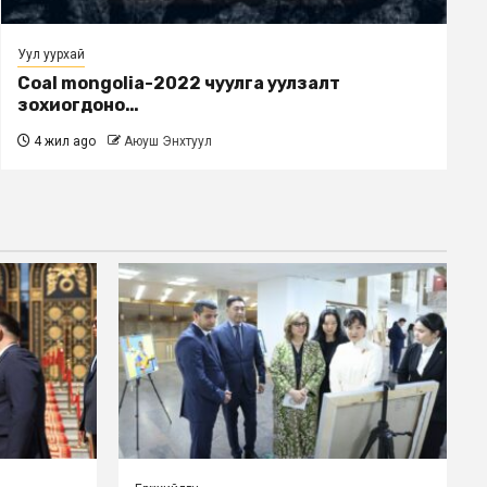
Уул уурхай
Coal mongolia-2022 чуулга уулзалт
зохиогдоно…
4 жил ago
Аюуш Энхтуул