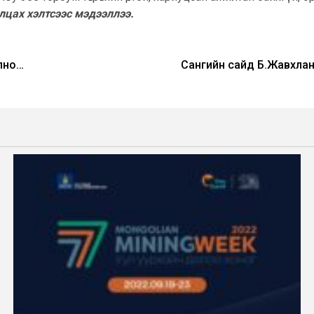
лцах хэлтсээс мэдээллээ.
олно…
Сангийн сайд Б.Жавхлан