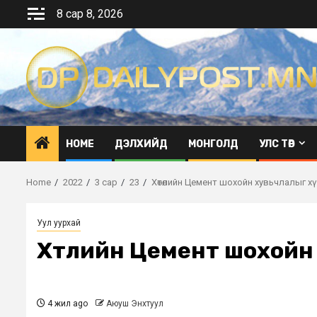
Skip
8 сар 8, 2026
to
content
HOME
ДЭЛХИЙД
МОНГОЛД
УЛС ТӨР
Home
2022
3 сар
23
Хөтөлийн Цемент шохойн хувьчлалыг х
Уул уурхай
Хөтөлийн Цемент шохойн
4 жил ago
Аюуш Энхтуул