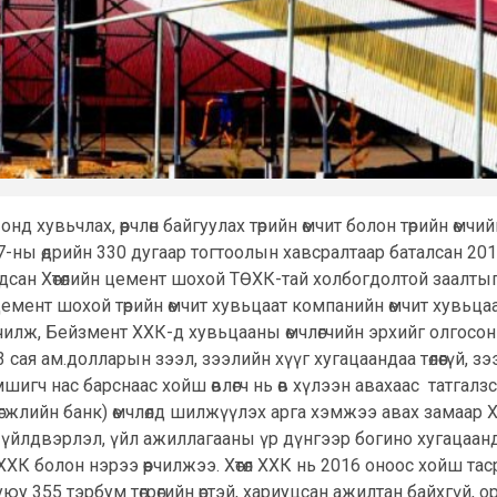
онд хувьчлах, өөрчлөн байгуулах төрийн өмчит болон төрийн өм
ы өдрийн 330 дугаар тогтоолын хавсралтаар баталсан 2015-20
дсан Хөтөлийн цемент шохой ТӨХК-тай холбогдолтой заалтыг 
цемент шохой төрийн өмчит хувьцаат компанийн өмчит хувьцаа
он хувьчилж, Бейзмент ХХК-д хувьцааны өмчлөгчийн эрхийг олго
ая ам.долларын зээл, зээлийн хүүг хугацаандаа төлөөгүй, зэ
шигч нас барснаас хойш өвлөгч нь өв хүлээн авахаас татгалзсан 
 (Хөгжлийн банк) өмчлөлд шилжүүлэх арга хэмжээ авах замаа
йн үйлдвэрлэл, үйл ажиллагааны үр дүнгээр богино хугацаа
ХХК болон нэрээ өөрчилжээ. Хөтөл ХХК нь 2016 оноос хойш тас
у 355 тэрбум төгрөгийн өртэй, хариуцсан ажилтан байхгүй, о