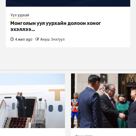
Уул уурхай
Монголын уул уурхайн долоон хоног
эхэллээ…
4 жил ago
Аюуш Энхтуул