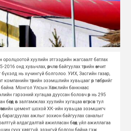
чийн оролцоотой хуулийн этгээдийн жагсаалт батлах
16 онд хувьчлах, өөрчлөн байгуулах төрийн өмчит
бүхэлд нь хүчингүй болголоо. УИХ, Засгийн газар,
т компанийн төрийн эзэмшлийн хувьцааг өр төлбөрийг
сон байна. Монгол Улсын Хөгжлийн банкнаас
элийн гэрээний хугацаа дууссан боловч өр нь 295
бөгөөд өв залгамжлах хуулийн хугацаа өнгөрсөн тул
р Хөтөлийн цемент шохой ХК-ийн хувьцаа эзэмшигч
нд барагдуулах ажлыг зохион байгуулах саналыг
ралтгүй алдагдалтай ажилласан бөгөөд үйл ажиллагаа
ршин суух хаяггүй, эзэнгүй болсон байна гэж