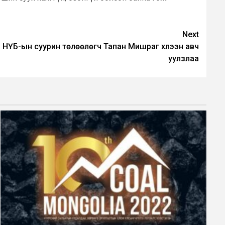
Next
 НҮБ-ын суурин төлөөлөгч Тапан Мишраг хүлээн авч
уулзлаа