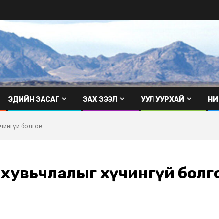
ЭДИЙН ЗАСАГ
ЗАХ ЗЭЭЛ
УУЛ УУРХАЙ
НИ
үчингүй болгов…
 хувьчлалыг хүчингүй болг