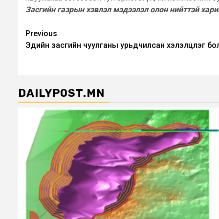
Засгийн газрын хэвлэл мэдээлэл олон нийттэй хари
Post
Previous
Эдийн засгийн чуулганы урьдчилсан хэлэлцүүлэг б
navigation
DAILYPOST.MN