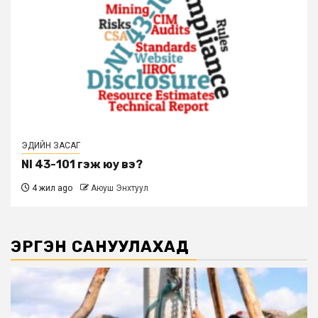
ЭДИЙН ЗАСАГ
NI 43-101 гэж юу вэ?
4 жил ago
Аюуш Энхтуул
ЭРГЭН САНУУЛАХАД