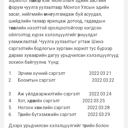
зорилтот хөтөлбөр юм. Монголын эдийн засгийн
форум чуулга уулзалтаар Монгол Улсын эдийн
засаг, нийгмийн өмнө тулгамдаж буй асуудал,
шийдлийн талаар ярилцаж дотоод, гадаадын
төлөөллийн нээлттэй оролцоотойгоор нэгдсэн
ойлголтод хүрэх хэлэлцүүлгийг өрнүүлдэг
уламжлалтай. Чуулга уулзалтыг угтаж Шинэ
сэргэлтийн бодлогын зургаан зорилт тус бүрээр
дараах хуваарийн дагуу урьдчилсан хэлэлцүүлгүүд
зохион байгуулна. Үүнд:
1. Эрчим хүчний сэргэлт 2022.03.21
2. Боомтын сэргэлт 2022.03.22
3. Аж үйлдвэржилтийн сэргэлт 2022.03.24
4. Хот, хөдөөгийн сэргэлт 2022.03.25
5. Ногоон хөгжлийн сэргэлт 2022.03.28
6. Төрийн бүтээмжийн сэргэлт 2022.03.29
Дээрх урьдчилсан хэлэлцүүлгийг төрийн болон