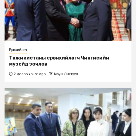
Ерөнхийлөгч
Тажикистаны ерөнхийлөгч Чингисийн
музейд зочлов
2 долоо хоног ago
Аюуш Энхтуул