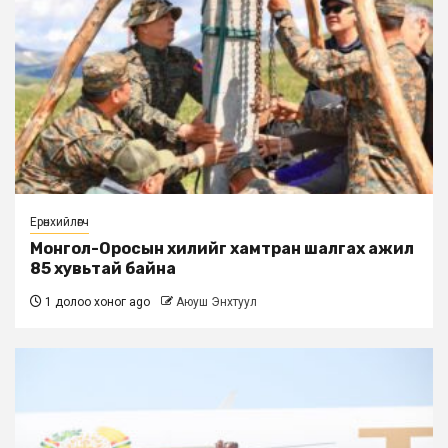
Ерөнхийлөгч
Монгол-Оросын хилийг хамтран шалгах ажил
85 хувьтай байна
1 долоо хоног ago
Аюуш Энхтуул