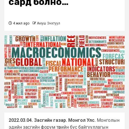
сард болно…
4 жил ago
Аюуш Энхтуул
2022.03.04. Засгийн газар. Монгол Улс.
Монголын
эдийн засгийн форум төрийн бус байгууллагын