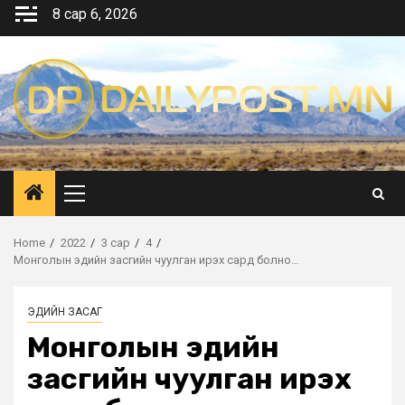
Skip
8 сар 6, 2026
to
content
Primary
Menu
Home
2022
3 сар
4
Монголын эдийн засгийн чуулган ирэх сард болно…
ЭДИЙН ЗАСАГ
Монголын эдийн
засгийн чуулган ирэх