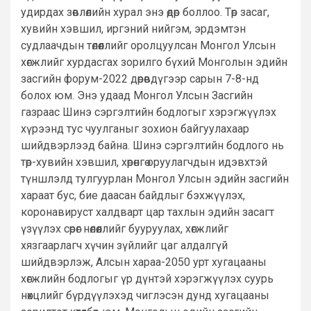
удирдах зөвлөлийн хурал энэ өдөр боллоо. Төр засаг,
хувийн хэвшил, иргэний нийгэм, эрдэмтэн
судлаачдын төлөөллийг оролцуулсан Монгол Улсын
хөгжлийг хурдасгах зорилго бүхий Монголын эдийн
засгийн форум-2022 дөрөвдүгээр сарын 7-8-нд
болох юм. Энэ удаад Монгол Улсын Засгийн
газраас Шинэ сэргэлтийн бодлогыг хэрэгжүүлэх
хүрээнд тус чуулганыг зохион байгуулахаар
шийдвэрлээд байна. Шинэ сэргэлтийн бодлого нь
төр-хувийн хэвшил, хөрөнгө оруулагчдын идэвхтэй
түншлэлд тулгуурлан Монгол Улсын эдийн засгийн
харaат бус, бие даасан байдлыг бэхжүүлэх,
коронавируст халдварт цар тахлын эдийн засагт
үзүүлэх сөрөг нөлөөллийг бууруулах, хөгжлийг
хязгаарлагч хүчин зүйлийг цаг алдалгүй
шийдвэрлэж, Алсын хараа-2050 урт хугацааны
хөгжлийн бодлогыг үр дүнтэй хэрэгжүүлэх суурь
нөхцлийг бүрдүүлэхэд чиглэсэн дунд хугацааны