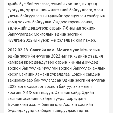
төрийн бус байгууллага, хувийн хэвшил, их дээд
сургууль, эрдэм шинжилгээний байгууллага, олон
улсын байгууллагын төлөөллийг оролцуулан салбарын
яамд зохион байгуулна. Эндээс гарсан санал,
зөвлөмжийг дөрөвдүгээр сарын 7-8-ны өдөр зохион
байгуулагдах Монголын эдийн засгийн
чуулган-2022-ын үеэр мөн хэлэлцэх юм гэжээ.
2022.02.28. Сангийн яам. Монгол улс.
Монголын
эдийн засгийн чуулган 2022-ыг төр, хувийн хэвшил
хамтран ирэх дөрөвдүгээр сарын 7-8-ны өдрүүдэд
зохион байгуулна. Чуулган зохион байгуулах ажлын
хэсэг Сангийн яаманд хуралдлаа. Ерөнхий сайдын
захирамжаар байгуулагдсан Эдийн засгийн чуулган
2022 арга хэмжээг зохион байгуулах ажлын
хэсгийг УИХ-ын гишүүн, Сангийн сайд, Эдийн
засгийн хөгжлийн сайдын үүрэг хариуцагч
Б.Жавхлан ахалж байгаа юм. Ажлын хэсгийн
бүрэлдэхүүнд салбарын сайдуудаас гадна,