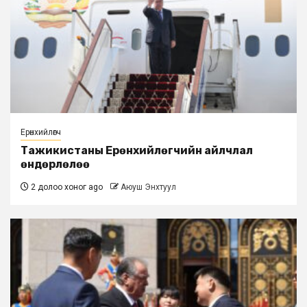
Ерөнхийлөгч
Тажикистаны Ерөнхийлөгчийн айлчлал
өндөрлөлөө
2 долоо хоног ago
Аюуш Энхтуул