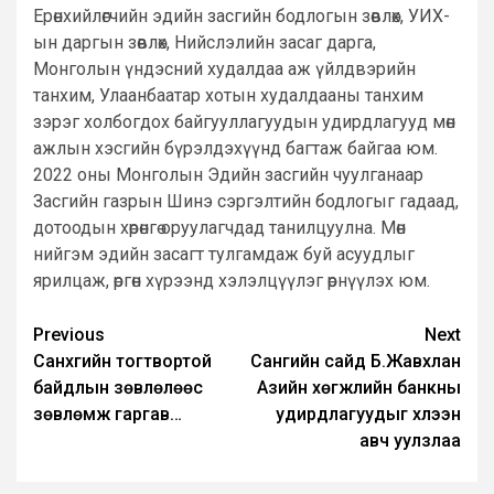
Ерөнхийлөгчийн эдийн засгийн бодлогын зөвлөх, УИХ-
ын даргын зөвлөх, Нийслэлийн засаг дарга,
Монголын үндэсний худалдаа аж үйлдвэрийн
танхим, Улаанбаатар хотын худалдааны танхим
зэрэг холбогдох байгууллагуудын удирдлагууд мөн
ажлын хэсгийн бүрэлдэхүүнд багтаж байгаа юм.
2022 оны Монголын Эдийн засгийн чуулганаар
Засгийн газрын Шинэ сэргэлтийн бодлогыг гадаад,
дотоодын хөрөнгө оруулагчдад танилцуулна. Мөн
нийгэм эдийн засагт тулгамдаж буй асуудлыг
ярилцаж, өргөн хүрээнд хэлэлцүүлэг өрнүүлэх юм.
Post
Previous
Next
Санхүүгийн тогтвортой
Сангийн сайд Б.Жавхлан
navigation
байдлын зөвлөлөөс
Азийн хөгжлийн банкны
зөвлөмж гаргав…
удирдлагуудыг хүлээн
авч уулзлаа