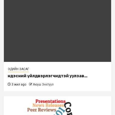
ЭДИЙН ЗАСАГ
Үндэсний үйлдвэрлэгчидтэй уулзав…
3 жил ago
Аюуш Энхтуул