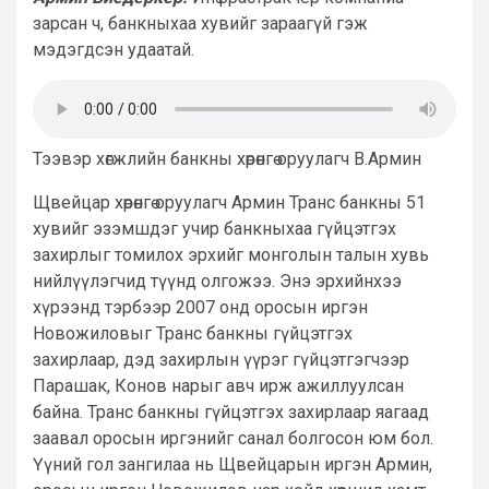
зарсан ч, банкныхаа хувийг зараагүй гэж
мэдэгдсэн удаатай.
Тээвэр хөгжлийн банкны хөрөнгө оруулагч В.Армин
Щвейцар хөрөнгө оруулагч Армин Транс банкны 51
хувийг эзэмшдэг учир банкныхаа гүйцэтгэх
захирлыг томилох эрхийг монголын талын хувь
нийлүүлэгчид түүнд олгожээ. Энэ эрхийнхээ
хүрээнд тэрбээр 2007 онд оросын иргэн
Новожиловыг Транс банкны гүйцэтгэх
захирлаар, дэд захирлын үүрэг гүйцэтгэгчээр
Парашак, Конов нарыг авч ирж ажиллуулсан
байна. Транс банкны гүйцэтгэх захирлаар яагаад
заавал оросын иргэнийг санал болгосон юм бол.
Үүний гол зангилаа нь Щвейцарын иргэн Армин,