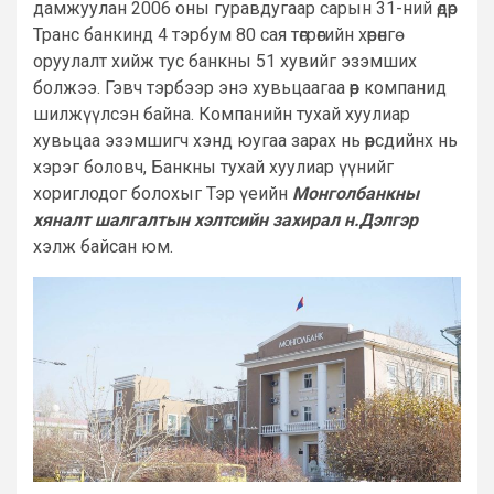
дамжуулан 2006 оны гуравдугаар сарын 31-ний өдөр
Транс банкинд 4 тэрбум 80 сая төгрөгийн хөрөнгө
оруулалт хийж тус банкны 51 хувийг эзэмших
болжээ. Гэвч тэрбээр энэ хувьцаагаа өөр компанид
шилжүүлсэн байна. Компанийн тухай хуулиар
хувьцаа эзэмшигч хэнд юугаа зарах нь өөрсдийнх нь
хэрэг боловч, Банкны тухай хуулиар үүнийг
хориглодог болохыг Тэр үеийн
Монголбанкны
хяналт шалгалтын хэлтсийн захирал н.Дэлгэр
хэлж байсан юм.