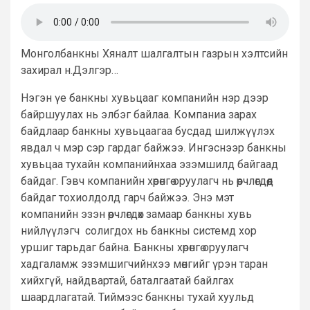
Монголбанкны Хяналт шалгалтын газрын хэлтсийн
захирал н.Дэлгэр…
Нэгэн үе банкны хувьцааг компанийн нэр дээр
байршуулах нь элбэг байлаа. Компаниа зарах
байдлаар банкны хувьцаагаа бусдад шилжүүлэх
явдал ч мэр сэр гардаг байжээ. Ингэснээр банкны
хувьцаа тухайн компанийнхаа эзэмшилд байгаад
байдаг. Гэвч компанийн хөрөнгө оруулагч нь өөрчлөгдөөд
байдаг тохиолдолд гарч байжээ. Энэ мэт
компанийн эзэн өөрчлөгдөх замаар банкны хувь
нийлүүлэгч солигдох нь банкны системд хор
уршиг тарьдаг байна. Банкны хөрөнгө оруулагч
хадгаламж эзэмшигчийнхээ мөнгийг үрэн таран
хийхгүй, найдвартай, баталгаатай байлгах
шаардлагатай. Тиймээс банкны тухай хуульд