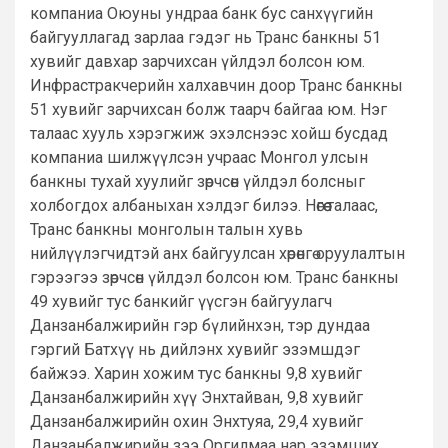
компаниа Оюуны ундраа банк бус санхүүгийн
байгууллагад зарлаа гэдэг нь Транс банкны 51
хувийг давхар зарчихсан үйлдэл болсон юм.
Инфрастракчерийн халхавчин доор Транс банкны
51 хувийг зарчихсан болж таарч байгаа юм. Нэг
талаас хууль хэрэгжиж эхэлснээс хойш бусдад
компаниа шилжүүлсэн учраас Монгол улсын
банкны тухай хуулийг зөрчсөн үйлдэл болсныг
холбогдох албаныхан хэлдэг билээ. Нөгөө талаас,
Транс банкны монголын талын хувь
нийлүүлэгчидтэй анх байгуулсан хөрөнгө оруулалтын
гэрээгээ зөрчсөн үйлдэл болсон юм. Транс банкны
49 хувийг тус банкийг үүсгэн байгуулагч
Данзанбалжирийн гэр бүлийнхэн, тэр дундаа
гэргий Батхүү нь дийлэнх хувийг эзэмшдэг
байжээ. Харин хожим тус банкны 9,8 хувийг
Данзанбалжирийн хүү Энхтайван, 9,8 хувийг
Данзанбалжирийн охин Энхтуяа, 29,4 хувийг
Данзанбалжирийн зээ Оргилмаа нар эзэмших