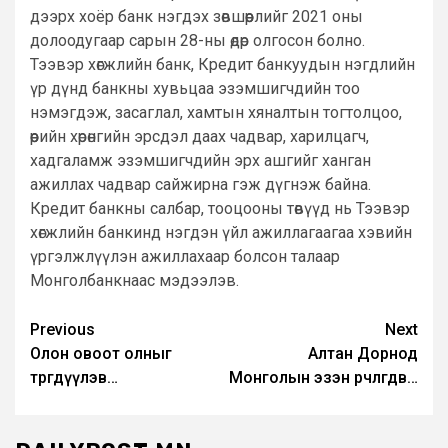
дээрх хоёр банк нэгдэх зөвшөөрлийг 2021 оны
долоодугаар сарын 28-ны өдөр олгосон болно.
Тээвэр хөгжлийн банк, Кредит банкуудын нэгдлийн
үр дүнд банкны хувьцаа эзэмшигчдийн тоо
нэмэгдэж, засаглал, хамтын хяналтын тогтолцоо,
өөрийн хөрөнгийн эрсдэл даах чадвар, харилцагч,
хадгаламж эзэмшигчдийн эрх ашгийг ханган
ажиллах чадвар сайжирна гэж дүгнэж байна.
Кредит банкны салбар, тооцооны төвүүд нь Тээвэр
хөгжлийн банкинд нэгдэн үйл ажиллагаагаа хэвийн
үргэлжлүүлэн ажиллахаар болсон талаар
Монголбанкнаас мэдээлэв.
Post
Previous
Next
Олон овоот олныг
Алтан Дорнод
navigation
төөрөгдүүлэв…
Монголын эзэн өөрчлөгдөв…