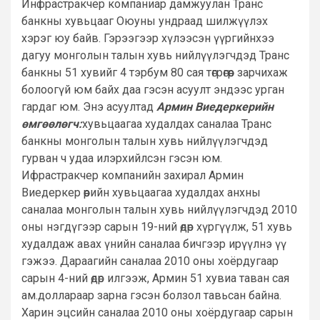
Инфрастракчер компаниар дамжуулан Транс
банкны хувьцааг Оюуны ундраад шилжүүлэх
хэрэг юу байв. Гэрээгээр хүлээсэн үүргийнхээ
дагуу монголын талын хувь нийлүүлэгчдэд Транс
банкны 51 хувийг 4 тэрбум 80 сая төгрөгөөр зарчихаж
болоогүй юм байх даа гэсэн асуулт эндээс урган
гардаг юм. Энэ асуултад
Армин Виедеркерийн
өмгөөлөгч:
хувьцаагаа худалдах саналаа Транс
банкны монголын талын хувь нийлүүлэгчдэд
гурван ч удаа илэрхийлсэн гэсэн юм.
Ифрастракчер компанийн захирал Армин
Виедеркер өөрийн хувьцаагаа худалдах анхны
саналаа монголын талын хувь нийлүүлэгчдэд 2010
оны нэгдүгээр сарын 19-ний өдөр хүргүүлж, 51 хувь
худалдаж авах үнийн саналаа бичгээр ирүүлнэ үү
гэжээ. Дараагийн саналаа 2010 оны хоёрдугаар
сарын 4-ний өдөр илгээж, Армин 51 хувиа таван сая
ам.доллараар зарна гэсэн болзол тавьсан байна.
Харин эцсийн саналаа 2010 оны хоёрдугаар сарын