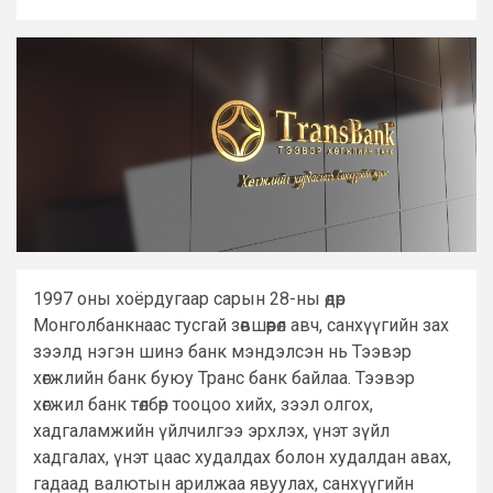
1997 оны хоёрдугаар сарын 28-ны өдөр
Монголбанкнаас тусгай зөвшөөрөл авч, санхүүгийн зах
зээлд нэгэн шинэ банк мэндэлсэн нь Тээвэр
хөгжлийн банк буюу Транс банк байлаа. Тээвэр
хөгжил банк төлбөр тооцоо хийх, зээл олгох,
хадгаламжийн үйлчилгээ эрхлэх, үнэт зүйл
хадгалах, үнэт цаас худалдах болон худалдан авах,
гадаад валютын арилжаа явуулах, санхүүгийн