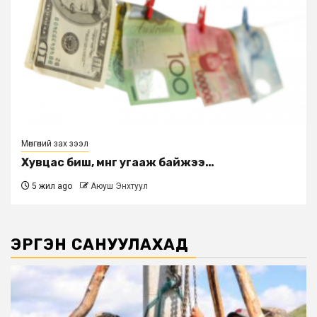
Мөнгөний зах зээл
Хувцас биш, мөнгө угааж байжээ…
5 жил ago
Аюуш Энхтуул
ЭРГЭН САНУУЛАХАД