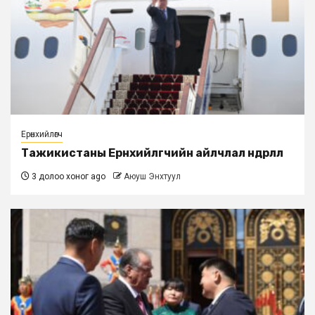
Ерөнхийлөгч
Тажикистаны Ерөнхийлөгчийн айлчлал өндөрлөлөө
3 долоо хоног ago
Аюуш Энхтуул