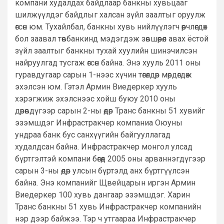
компани худалдах байдлаар банкны хувьцааг
шилжүүлдэг байдлыг халсан зүйл заалтыг оруулж
өгсөн юм. Тухайлбал, банкны хувь нийлүүлэгч өөрчлөгдөх
бол заавал төвбанкинд мэдэгдэж зөвшөөрөл авах ёстой
зүйл заалтыг банкны тухай хуулийн шинэчилсэн
найруулгад тусгаж өгсөн байна. Энэ хууль 2011 оны
гуравдугаар сарын 1-нээс хүчин төгөлдөр мөрдөгдөж
эхэлсэн юм. Гэтэл Армин Виедеркер хууль
хэрэгжиж эхэлснээс хойш буюу 2010 оны
дөрөвдүгээр сарын 2-ны өдөр Транс банкны 51 хувийг
эзэмшдэг Инфрастракчер компаниа Оюуны
ундраа банк бус санхүүгийн байгууллагад
худалдсан байна. Инфрастракчер монгол улсад
бүртгэлтэй компани бөгөөд 2005 оны арваннэгдүгээр
сарын 3-ны өдөр улсын бүртэлд анх бүртгүүлсэн
байна. Энэ компанийг Щвейцарын иргэн Армин
Виедеркер 100 хувь дангаар эзэмшдэг. Харин
Транс банкны 51 хувь Инфрастракчер компанийн
нэр дээр байжээ. Тэр ч утгаараа Инфрастракчер