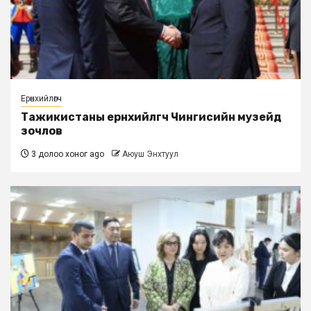
Ерөнхийлөгч
Тажикистаны ерөнхийлөгч Чингисийн музейд
зочлов
3 долоо хоног ago
Аюуш Энхтуул