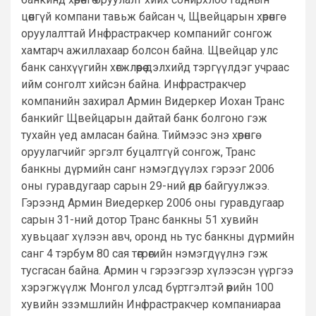
цөөнгүй компани тавьж байсан ч, Щвейцарын хөрөнгө
оруулалттай Инфрастракчер компанийг сонгож
хамтарч ажиллахаар болсон байна. Щвейцар улс
банк санхүүгийн хөгжлөөрөө дэлхийд тэргүүлдэг учраас
ийм сонголт хийсэн байна. Инфрастракчер
компанийн захирал Армин Видеркер Иохан Транс
банкийг Щвейцарын дайтай банк болгоно гэж
тухайн үед амласан байна. Тиймээс энэ хөрөнгө
оруулагчийг эргэлт буцалтгүй сонгож, Транс
банкны дүрмийн санг нэмэгдүүлэх гэрээг 2006
оны гуравдугаар сарын 29-ний өдөр байгуулжээ.
Гэрээнд Армин Виедеркер 2006 оны гуравдугаар
сарын 31-ний дотор Транс банкны 51 хувийн
хувьцааг хүлээн авч, оронд нь тус банкны дүрмийн
санг 4 тэрбум 80 сая төгрөгийн нэмэгдүүлнэ гэж
тусгасан байна. Армин ч гэрээгээр хүлээсэн үүргээ
хэрэгжүүлж Монгол улсад бүртгэлтэй өөрийн 100
хувийн эзэмшлийн Инфрастракчер компаниараа