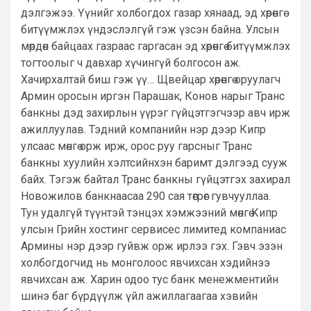
дэлгэжээ. Үүнийг холбогдох газар хянаад, эд хөрөнгө
битүүмжлэх үндэслэлгүй гэж үзсэн байна. Улсын
мөрдөн байцаах газраас гаргасан эд хөрөнгө битүүмжлэх
тогтоолыг ч давхар хүчингүй болгосон аж.
Хачирхалтай биш гэж үү… Щвейцар хөрөнгө оруулагч
Армин оросын иргэн Парашак, Конов нарыг Транс
банкны дэд захирлын үүрэг гүйцэтгэгчээр авч ирж
ажиллуулав. Тэдний компанийн нэр дээр Кипр
улсаас мөнгө орж ирж, орос руу гарсныг Транс
банкны хуулийн хэлтсийнхэн баримт дэлгээд сууж
байх. Тэгэж байтал Транс банкны гүйцэтгэх захирал
Новожилов банкнаасаа 290 сая төгрөг гувчууллаа.
Тун удалгүй түүнтэй тэнцэх хэмжээний мөнгө Кипр
улсын Грийн хостинг сервисес лимитед компаниас
Армины нэр дээр гуйвж орж ирлээ гэх. Гэвч эзэн
холбогдогчид нь монголоос явчихсан хэдийнээ
явчихсан аж. Харин одоо тус банк менежментийн
шинэ баг бүрдүүлж үйл ажиллагаагаа хэвийн