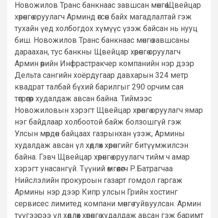
Новожилов Транс банкнаас завшсан мөнгөө Щвейцар
хөрөнгө оруулагч Арминд өгсөн байх магадлалтай гэж
тухайн үед холбогдох хүмүүс үзэж байсан нь нууц
биш. Новожилов Транс банкнаас мөнгө завшсаны
дараахан, тус банкны Щвейцар хөрөнгө оруулагч
Армин өөрийн Инфрастракчер компанийн нэр дээр
Дельта сангийн хоёрдугаар давхарын 324 метр
квадрат талбай бүхий барилгыг 290 орчим сая
төгрөгөөр худалдаж авсан байна. Тиймээс
Новожиловын хэрэгт Щвейцар хөрөнгө оруулагч ямар
нэг байдлаар холбоотой байж болзошгүй гэж
Улсын мөрдөн байцаах газрынхан үзэж, Армины
худалдаж авсан үл хөдлөх хөрөнгийг битүүмжилсэн
байна. Гэвч Щвейцар хөрөнгө оруулагч тийм ч амар
хэрэгт унасангүй. Түүний өмгөөлөгч Р.Батрагчаа
Нийслэлийн прокуроын газарт гомдол гаргаж
Армины нэр дээр Кипр улсын Грийн хостинг
сервисес лимитед компани мөнгө гуйвуулсан. Армин
түүгээрээ үл хөдлөх хөрөнгө худалдаж авсан гэж баримт