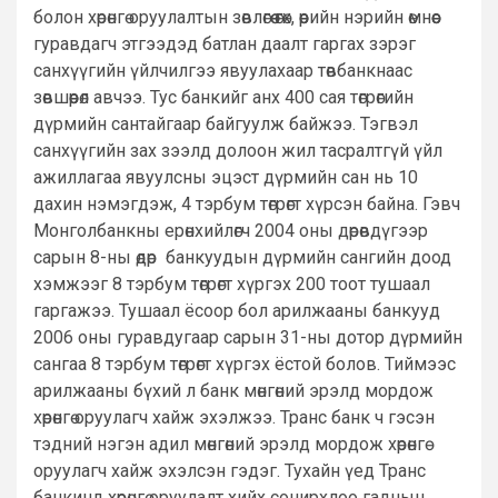
болон хөрөнгө оруулалтын зөвлөгөө өгөх, өөрийн нэрийн өмнөөс
гуравдагч этгээдэд батлан даалт гаргах зэрэг
санхүүгийн үйлчилгээ явуулахаар төвбанкнаас
зөвшөөрөл авчээ. Тус банкийг анх 400 сая төгрөгийн
дүрмийн сантайгаар байгуулж байжээ. Тэгвэл
санхүүгийн зах зээлд долоон жил тасралтгүй үйл
ажиллагаа явуулсны эцэст дүрмийн сан нь 10
дахин нэмэгдэж, 4 тэрбум төгрөгт хүрсэн байна. Гэвч
Монголбанкны ерөнхийлөгч 2004 оны дөрөвдүгээр
сарын 8-ны өдөр банкуудын дүрмийн сангийн доод
хэмжээг 8 тэрбум төгрөгт хүргэх 200 тоот тушаал
гаргажээ. Тушаал ёсоор бол арилжааны банкууд
2006 оны гуравдугаар сарын 31-ны дотор дүрмийн
сангаа 8 тэрбум төгрөгт хүргэх ёстой болов. Тиймээс
арилжааны бүхий л банк мөнгөний эрэлд мордож
хөрөнгө оруулагч хайж эхэлжээ. Транс банк ч гэсэн
тэдний нэгэн адил мөнгөний эрэлд мордож хөрөнгө
оруулагч хайж эхэлсэн гэдэг. Тухайн үед Транс
банкинд хөрөнгө оруулалт хийх сонирхлоо гаднын