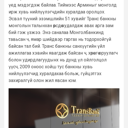
үед мэдэгдэж байлаа. Тиймээс Арминыг монголд
ирж хувь нийлүүлэгчдийн хуралдаа оролцох.
Эсвэл түүний эзэмшлийн 51 хувийг Транс банкны
монголын талынхан өөрсдөө худалдаж авах арга зам
бий гэж үзжээ. Энэ саналаа Монголбанкинд
тавьсан ч, ямар шийдвэр гаргах нь тодорхойгүй
байсан тал бий. Транс банкны санхүүгийн үйл
ажиллагаа хэвийн явагдаж байсан ч, хөрөнгө оруулагч
болон удирдлагуудынх нь дунд үл ойлголцол
үүсч, 2009 оноос хойш тус банкны хувь
нийлүүлэгчид хуралдахаа больж, гүйцэтгэх
захиралгүй олон жил явсан юм.