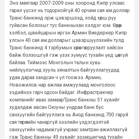
Энэ маягаар 2007-2009 оны хооронд Кипр улсаас
гарал үүсэл нь тодорхойгүй 40 орчим сая ам.доллар
Транс банкинд орж цэвэршээд, хойд хөрш рүү
гуйвсан болохыг тус банкныхан хэлдэг юм. Өөрөөр
хэлбэл, щвейцарын иргэн Армин Виедеркер Кипр
улсын 40 сая ам.долларыг цэвэршүүлэхийн тулд
Транс банкинд 4 тэрбумын хөрөнгө оруулалт хийсэн
байж болзошгүй гэж үзэх хүмүүс тухайн үед цөөнгүй
байлаа. Тиймээс Монголын талын хувь
нийлүүлэгчид хууль хяналтын байгууллагуудад
удаа дараа хандсан ч үл тоожээ. Армин,
Новожилов нар ажлаа амжуулаад монголоос
хэдийнээ гарч одсон байдаг. Инфрастракчер
компанийг авах замаарТранс банкны 51 хувийг
худалдаж авсан Оюуны ундраа банк бус
санхүүгийн байгууллага нь Анод банкинд 700 гаруй
сая төгрөгийн чанаргүй зээлийн үлдэгдэлтэй
санхүүгийн чадамжгүй учраас хамтран ажиллахгүй
гэж Транс банкны 49 хувийг эзэмшигчид тухайн