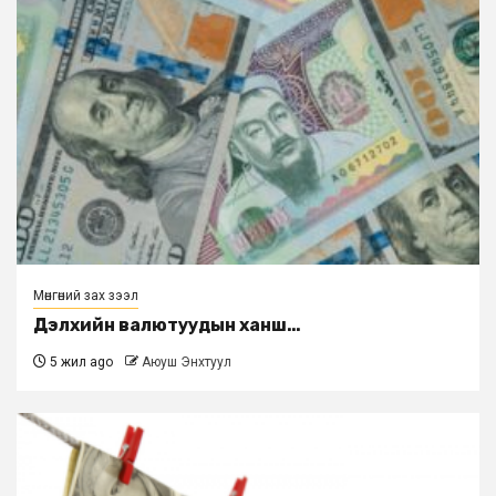
Мөнгөний зах зээл
Дэлхийн валютуудын ханш…
5 жил ago
Аюуш Энхтуул