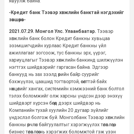
явуулж байна.
-Кредит банк Тээвэр хөгжлийн банктай нэгдэхийг
зөвшөөрөв-
2021.07.29. Монгол Улс. Улаанбаатар.
Тээвэр
хөгжлийн банк болон Кредит банкны хувьцаа
эзэмшигчдийн хурлаас Кредит банкны үйл
ажиллагааг зогсоож, тус банкны эрх, үүрэг,
хариуцлагыг Тээвэр хөгжлийн банкинд шилжүүлэн
нэгтгэх шийдвэрийг гаргасан байна. Эдгээр
банкууд нь зах зээлд өөрийн байр суурийг
бэхжүүлэх, цаашид тогтвортой, өсөлттэй байх
нөхцөлийг хангах, системийн хэмжээний банк болтол
тэлэх боломжийг олж харсны үндсэн дээр энэхүү
шийдвэрт хүрсэн бөгөөд дээрх шийдвэр нь
Компанийн тухай хуулийн 20 дугаар зүйлийг
үндэслэл болгож буй. Монголбанк Тээвэр хөгжлийн
банкны өөрчлөн байгуулалтыг хэрэгжүүлэх төлөвлөгөө,
бизнес төлөвлөгөө нь хэрэгжих боломжтой гэж үзэн