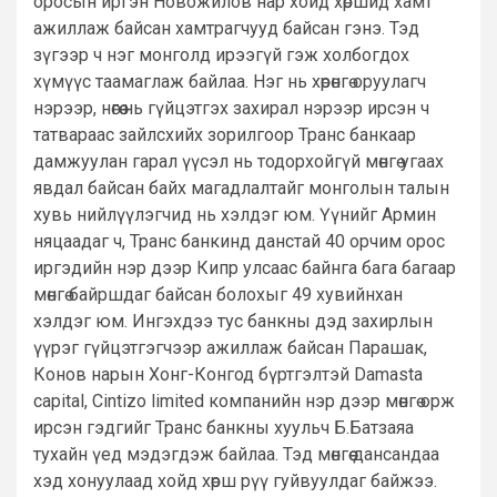
оросын иргэн Новожилов нар хойд хөршид хамт
ажиллаж байсан хамтрагчууд байсан гэнэ. Тэд
зүгээр ч нэг монголд ирээгүй гэж холбогдох
хүмүүс таамаглаж байлаа. Нэг нь хөрөнгө оруулагч
нэрээр, нөгөө нь гүйцэтгэх захирал нэрээр ирсэн ч
татвараас зайлсхийх зорилгоор Транс банкаар
дамжуулан гарал үүсэл нь тодорхойгүй мөнгө угаах
явдал байсан байх магадлалтайг монголын талын
хувь нийлүүлэгчид нь хэлдэг юм. Үүнийг Армин
няцаадаг ч, Транс банкинд данстай 40 орчим орос
иргэдийн нэр дээр Кипр улсаас байнга бага багаар
мөнгө байршдаг байсан болохыг 49 хувийнхан
хэлдэг юм. Ингэхдээ тус банкны дэд захирлын
үүрэг гүйцэтгэгчээр ажиллаж байсан Парашак,
Конов нарын Хонг-Конгод бүртгэлтэй Damasta
сapital, Cintizo limited компанийн нэр дээр мөнгө орж
ирсэн гэдгийг Транс банкны хуульч Б.Батзаяа
тухайн үед мэдэгдэж байлаа. Тэд мөнгөө дансандаа
хэд хонуулаад хойд хөрш рүү гуйвуулдаг байжээ.