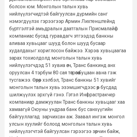
болсон юм. Монголын талын хувь
нийлүүлэгчидтэй байгуулсан дүрмийн санг
нэмэгдүүлэх гэрээгээр Армин Лихтенштейнд
бүртгэлтэй амьдралын даатгалын Присмалайф
компаниас бусад гуравдагч этгээдэд банкны
аливаа хувьцааг шууд болон шууд бусаар
худалдахыг хориглосон байжээ. Хэрэв хувьцаагаа
зарах тохиолдолд монголын талын хувь
нийлүүлэгчдэд 51 хувиа өгч, Транс банкинд анх
оруулсан 4 тэрбум 80 сая төгрөгөө буцаан авна гэж
тусгажээ. Өөрөөр хэлбэл, Транс банкны 51 хувийг
монголын талын хувь эзэмшигчдээс өөр бусдад
шилжүүлэх эрхгүй гэнэ. Гэтэл Инфрастракчер
компаниар дамжуулан Транс банкны хувьцааг хаа
хамаагүй Оюуны ундраа банк бус санхүүгийн
байгууллагад зарчихсан аж. Заавал ингэж монгол
улсын хуулийг болоод монголын талын хувь
нийлүүлэгчтэй байгуулсан гэрээгээ зөрчин байж,