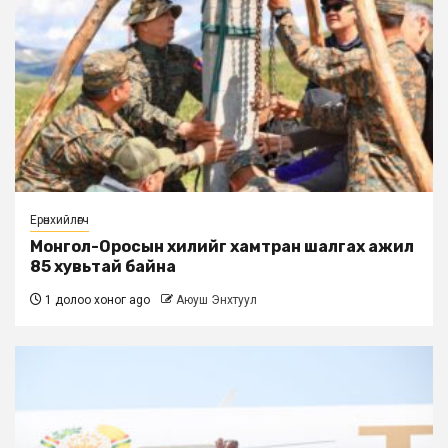
Ерөнхийлөгч
Монгол-Оросын хилийг хамтран шалгах ажил
85 хувьтай байна
1 долоо хоног ago
Аюуш Энхтуул