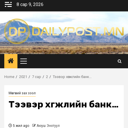
Skip
8 сар 9, 2026
to
content
Primary
Menu
Home
2021
7 сар
2
Тээвэр хөгжлийн банк…
Мөнгөний зах зээл
Тээвэр хөгжлийн банк…
5 жил ago
Аюуш Энхтуул