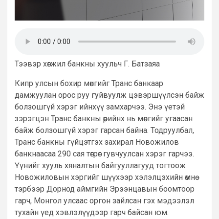
Тээвэр хөгжил банкны хуульч Г. Батзаяа
Кипр улсын бохир мөнгийг Транс банкаар
дамжуулан орос руу гуйвуулж цэвэршүүлсэн байж
болзошгүй хэрэг ийнхүү замхарчээ. Энэ үетэй
зэрэгцэн Транс банкны өөрийнх нь мөнгийг угаасан
байж болзошгүй хэрэг гарсан байна. Тодруулбал,
Транс банкны гүйцэтгэх захирал Новожилов
банкнаасаа 290 сая төгрөг гувчуулсан хэрэг гарчээ.
Үүнийг хууль хяналтын байгууллагууд тогтоож
Новожиловын хэргийг шүүхээр хэлэлцэхийн өмнө
тэрбээр Дорнод аймгийн Эрээнцавын боомтоор
гарч, Монгол улсаас оргон зайлсан гэх мэдээлэл
тухайн үед хэвлэлүүдээр гарч байсан юм.