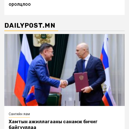
оролцлоо
DAILYPOST.MN
Сангийн яам
Хамтын ажиллагааны санамж бичиг
байгууллаа