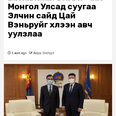
Монгол Улсад суугаа
Элчин сайд Цай
Вэньруйг хүлээн авч
уулзлаа
5 жил ago
Аюуш Энхтуул