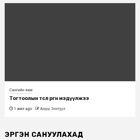
Сангийн яам
Тогтоолын төсөл өргөн мэдүүлжээ
1 жил ago
Аюуш Энхтуул
ЭРГЭН САНУУЛАХАД