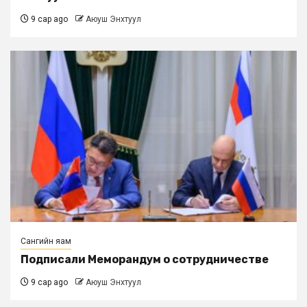
9 сар ago
Аюуш Энхтуул
Сангийн яам
Подписали Меморандум о сотрудничестве
9 сар ago
Аюуш Энхтуул