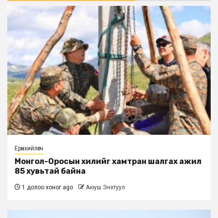
Ерөнхийлөгч
Монгол-Оросын хилийг хамтран шалгах ажил
85 хувьтай байна
1 долоо хоног ago
Аюуш Энхтуул