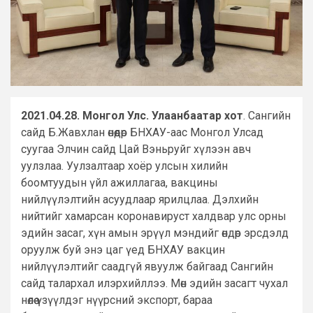
2021.04.28. Монгол Улс. Улаанбаатар хот
. Сангийн
сайд Б.Жавхлан өнөөдөр БНХАУ-аас Монгол Улсад
суугаа Элчин сайд Цай Вэньруйг хүлээн авч
уулзлаа. Уулзалтаар хоёр улсын хилийн
боомтуудын үйл ажиллагаа, вакцины
нийлүүлэлтийн асуудлаар ярилцлаа. Дэлхийн
нийтийг хамарсан коронавируст халдвар улс орны
эдийн засаг, хүн амын эрүүл мэндийг өндөр эрсдэлд
оруулж буй энэ цаг үед БНХАУ вакцин
нийлүүлэлтийг саадгүй явуулж байгаад Сангийн
сайд талархал илэрхийллээ. Мөн эдийн засагт чухал
нөлөө үзүүлдэг нүүрсний экспорт, бараа