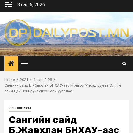
Skip
8 сар 6, 2026
to
content
Primary
Menu
Home
2021
4 сар
28
Сангийн сайд Б.Жавхлан БНХАУ-аас Монгол Улсад суугаа Элчин
сайд Цай Вэньруйг хүлээн авч уулзлаа
Сангийн яам
Сангийн сайд
Б.Жавхлан БНХАУ-аас