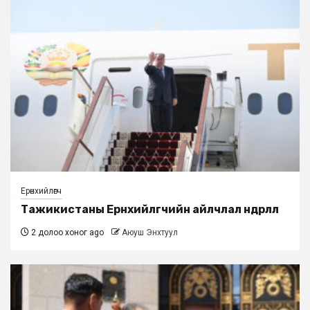
Ерөнхийлөгч
Тажикистаны Ерөнхийлөгчийн айлчлал өндөрлөлөө
2 долоо хоног ago
Аюуш Энхтуул