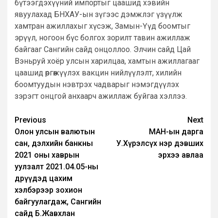
бүтээгдэхүүний импортыг цаашид хэвийн
явуулахад БНХАУ-ын зүгээс дэмжлэг үзүүлж
хамтран ажиллахыг хүсэж, Замын-Үүд боомтыг
эрүүл, ногоон бүс болгох зорилт тавин ажиллаж
байгааг Сангийн сайд онцоллоо. Элчин сайд Цай
Вэньруй хоёр улсын харилцаа, хамтын ажиллагааг
цаашид өргөжүүлэх вакцин нийлүүлэлт, хилийн
боомтуудын нэвтрэх чадварыг нэмэгдүүлэх
зэрэгт онцгой анхаарч ажиллаж буйгаа хэллээ.
Post
Previous
Next
Олон улсын валютын
МАН-ын дарга
navigation
сан, дэлхийн банкны
У.Хүрэлсүх нэр дэвших
2021 оны хаврын
эрхээ авлаа
уулзалт 2021.04.05-ны
өдрүүдэд цахим
хэлбэрээр зохион
байгуулагдаж, Сангийн
сайд Б.Жавхлан