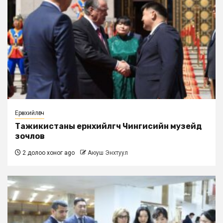
Ерөнхийлөгч
Тажикистаны ерөнхийлөгч Чингисийн музейд
зочлов
2 долоо хоног ago
Аюуш Энхтуул