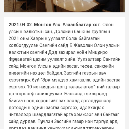
2021.04.02. Монгол Улс. Улаанбаатар хот.
Олон
улсын валютын сан, Дэлхийн банкны группын
2021 оны Хаврын уулзалт болж байгаатай
холбогдуулан Сангийн сайд Б.Жавхлан Олон улсын
валютын сангийн Дэд захирал ноён Мицүхиро
Фүрүсаватай цахим уулзалт хийв. Уулзалтаар Сангийн
сайд Монгол Улсын эдийн засаг, төсөв, санхүүгийн
өнөөгийн нөхцөл байдал, Засгийн газрын авч
хэрэгжүүлж буй “Эрүүл мэндээ хамгаалж, эдийн засгаа
сэргээх 10 их наядын цогц төлөвлөгөө”-ний талаар
дэлгэрэнгүй танилцуулав. Банканд төвлөрөөд
байгаа нөөц хөрөнгийг зах зээлд эргэлдүүлснээр
дотоодын эдийн засгаа сэргээх, идэвхжүүлэх
чиглэлээр шаардлагатай арга хэмжээг авч байгааг
сайд дурдав. Түүнчлэн Засгийн газар нэн тэргүүнд ард,
иргэдээ вакцинд хамруулах ажилд түлхүү анхааран