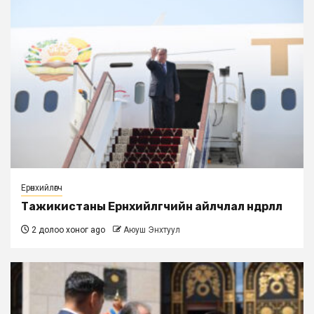
Ерөнхийлөгч
Тажикистаны Ерөнхийлөгчийн айлчлал өндөрлөлөө
2 долоо хоног ago
Аюуш Энхтуул