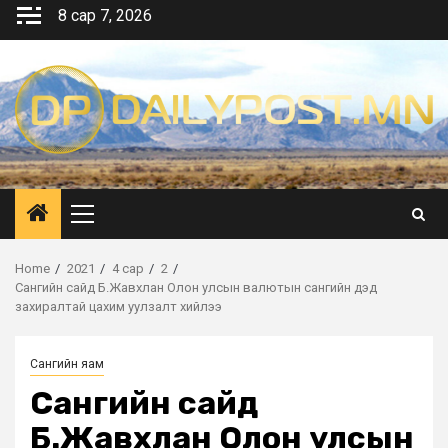
Skip
8 сар 7, 2026
to
content
Primary
Menu
Home
2021
4 сар
2
Сангийн сайд Б.Жавхлан Олон улсын валютын сангийн дэд
захиралтай цахим уулзалт хийлээ
Сангийн яам
Сангийн сайд
Б.Жавхлан Олон улсын