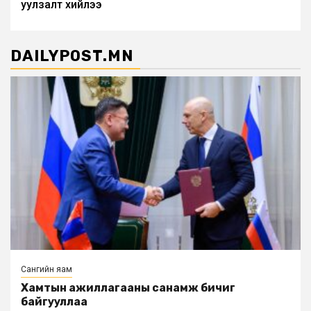
уулзалт хийлээ
DAILYPOST.MN
Сангийн яам
Хамтын ажиллагааны санамж бичиг
байгууллаа