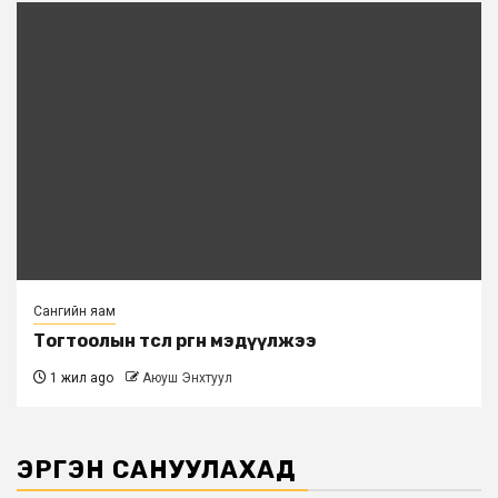
Сангийн яам
Тогтоолын төсөл өргөн мэдүүлжээ
1 жил ago
Аюуш Энхтуул
ЭРГЭН САНУУЛАХАД