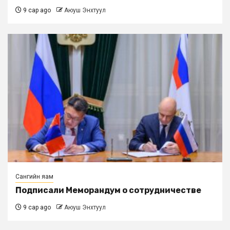
9 сар ago
Аюуш Энхтуул
Сангийн яам
Подписали Меморандум о сотрудничестве
9 сар ago
Аюуш Энхтуул