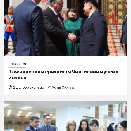
Ерөнхийлөгч
Тажикистаны ерөнхийлөгч Чингисийн музейд
зочлов
2 долоо хоног ago
Аюуш Энхтуул