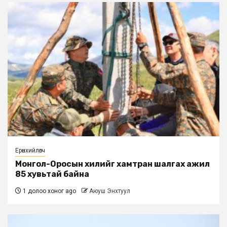
Ерөнхийлөгч
Монгол-Оросын хилийг хамтран шалгах ажил
85 хувьтай байна
1 долоо хоног ago
Аюуш Энхтуул