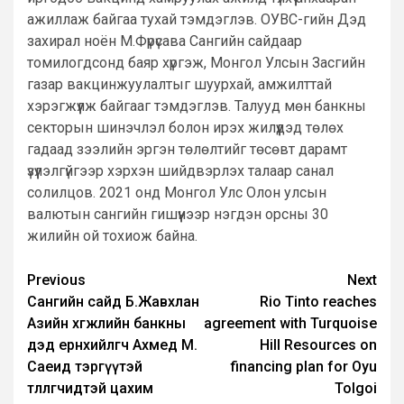
ажиллаж байгаа тухай тэмдэглэв. ОУВС-гийн Дэд
захирал ноён М.Фүрүсава Сангийн сайдаар
томилогдсонд баяр хүргэж, Монгол Улсын Засгийн
газар вакцинжуулалтыг шуурхай, амжилттай
хэрэгжүүлж байгааг тэмдэглэв. Талууд мөн банкны
секторын шинэчлэл болон ирэх жилүүдэд төлөх
гадаад зээлийн эргэн төлөлтийг төсөвт дарамт
үзүүлэлгүйгээр хэрхэн шийдвэрлэх талаар санал
солилцов. 2021 онд Монгол Улс Олон улсын
валютын сангийн гишүүнээр нэгдэн орсны 30
жилийн ой тохиож байна.
Post
Previous
Next
Сангийн сайд Б.Жавхлан
Rio Tinto reaches
navigation
Азийн хөгжлийн банкны
agreement with Turquoise
дэд ерөнхийлөгч Ахмед М.
Hill Resources on
Саеид тэргүүтэй
financing plan for Oyu
төлөөлөгчидтэй цахим
Tolgoi