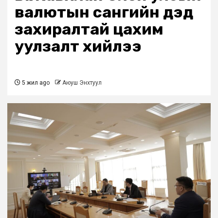
валютын сангийн дэд
захиралтай цахим
уулзалт хийлээ
5 жил ago
Аюуш Энхтуул