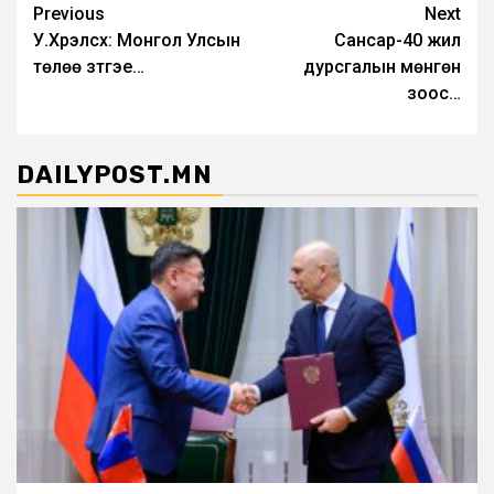
Post
Previous
Next
У.Хүрэлсүх: Монгол Улсын
Сансар-40 жил
navigation
төлөө зүтгэе…
дурсгалын мөнгөн
зоос…
DAILYPOST.MN