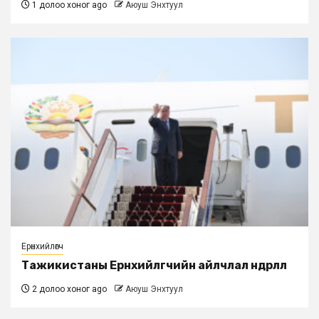
1 долоо хоног ago
Аюуш Энхтуул
Ерөнхийлөгч
Тажикистаны Ерөнхийлөгчийн айлчлал өндөрлөлөө
2 долоо хоног ago
Аюуш Энхтуул