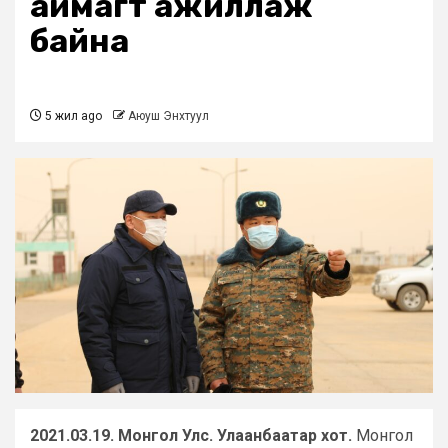
аймагт ажиллаж
байна
5 жил ago
Аюуш Энхтуул
2021.03.19. Монгол Улс. Улаанбаатар хот.
Монгол