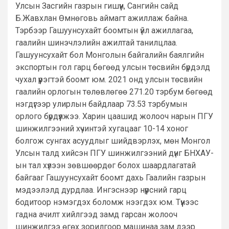
Улсын Засгийн газрын гишүүн, Сангийн сайд
Б.Жавхлан Өмнөговь аймагт ажиллаж байна.
Тэрбээр Гашуунсухайт боомтын үйл ажиллагаа,
гаалийн шинэчлэлийн ажилтай танилцлаа.
Гашуунсухайт бол Монголын байгалийн баялгийн
экспортын гол гарц бөгөөд улсын төсвийн бүрдэлд
чухал үүрэгтэй боомт юм. 2021 онд улсын төсвийн
гаалийн орлогын төлөвлөгөө 271.20 тэрбум бөгөөд
нэгдүгээр улирлын байдлаар 73.53 тэрбумын
орлого бүрдүүлжээ. Харин цаашид жолооч нарын ПГУ
шинжилгээний хүчинтэй хугацааг 10-14 хоног
болгож сунгах асуудлыг шийдвэрлэх, мөн Монгол
Улсын талд хийсэн ПГУ шинжилгээний дүнг БНХАУ-
ын тал хүлээн зөвшөөрдөг болох шаардлагатай
байгааг Гашуунсухайт боомт дахь Гаалийн газрын
мэдээлэлд дурдлаа. Ингэснээр нүүрсний гарц
бодитоор нэмэгдэх боломж нээгдэх юм. Түүнээс
гадна ачилт хийлгээд замд гарсан жолооч
шинжилгээ өгөх зорилгоор машинаа зам дээр