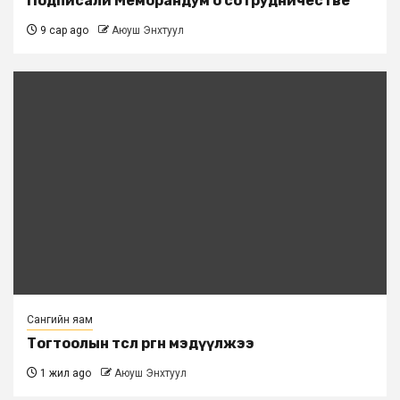
Подписали Меморандум о сотрудничестве
9 сар ago
Аюуш Энхтуул
Сангийн яам
Тогтоолын төсөл өргөн мэдүүлжээ
1 жил ago
Аюуш Энхтуул