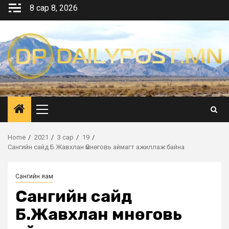
Skip
8 сар 8, 2026
to
content
Primary
Menu
Home
2021
3 сар
19
Сангийн сайд Б.Жавхлан Өмнөговь аймагт ажиллаж байна
Сангийн яам
Сангийн сайд
Б.Жавхлан Өмнөговь