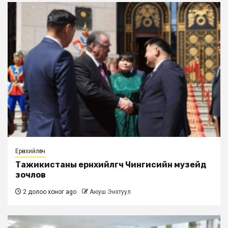
Ерөнхийлөгч
Тажикистаны ерөнхийлөгч Чингисийн музейд
зочлов
2 долоо хоног ago
Аюуш Энхтуул