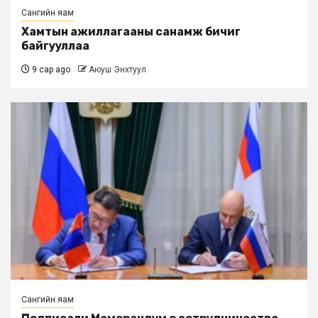
Сангийн яам
Хамтын ажиллагааны санамж бичиг
байгууллаа
9 сар ago
Аюуш Энхтуул
Сангийн яам