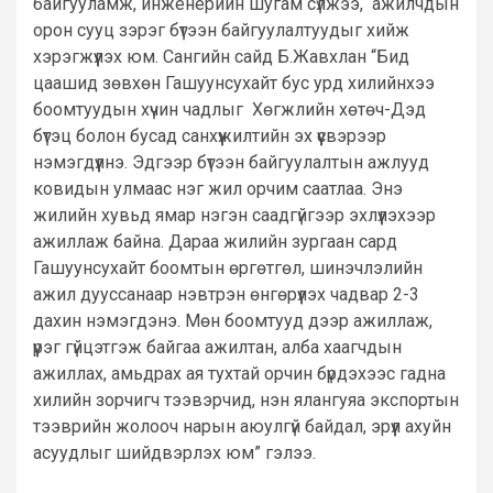
байгууламж, инженерийн шугам сүлжээ, ажилчдын
орон сууц зэрэг бүтээн байгуулалтуудыг хийж
хэрэгжүүлэх юм. Сангийн сайд Б.Жавхлан “Бид
цаашид зөвхөн Гашуунсухайт бус урд хилийнхээ
боомтуудын хүчин чадлыг Хөгжлийн хөтөч-Дэд
бүтэц болон бусад санхүүжилтийн эх үүсвэрээр
нэмэгдүүлнэ. Эдгээр бүтээн байгуулалтын ажлууд
ковидын улмаас нэг жил орчим саатлаа. Энэ
жилийн хувьд ямар нэгэн саадгүйгээр эхлүүлэхээр
ажиллаж байна. Дараа жилийн зургаан сард
Гашуунсухайт боомтын өргөтгөл, шинэчлэлийн
ажил дууссанаар нэвтрэн өнгөрүүлэх чадвар 2-3
дахин нэмэгдэнэ. Мөн боомтууд дээр ажиллаж,
үүрэг гүйцэтгэж байгаа ажилтан, алба хаагчдын
ажиллах, амьдрах ая тухтай орчин бүрдэхээс гадна
хилийн зорчигч тээвэрчид, нэн ялангуяа экспортын
тээврийн жолооч нарын аюулгүй байдал, эрүүл ахуйн
асуудлыг шийдвэрлэх юм” гэлээ.