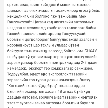
орхиж явах, ачилт хийгдээгүй машины жолооч
шинжилгээ өгөх ачааллыг зохиомлоор үүсгэхгүй байх
нөхцөлийг бий болгоно гэж үзэж байна. Мөн
Гашуунсухайт-Цагаан хад чиглэлийн автозамыг
нэгдсэн телесистемд холбохоор төлөвлөж байна.
Гаалийн шинэчлэлийн хүрээнд Гашуунсухайт
боомтын цогцолборыг байгуулах ажил эхэлсэн ч
коронавируст цар тахлын улмаас бүтээн
байгуулалтын ажил түр зогсоод байгаа юм. БНХАУ-
ын буцалтгүй тусламжаар хэрэгжүүлэх энэхүү төслийг
хэрэгжүүлснээр боомтын нэвтрэх чадвар 2-3 дахин
нэмэгдэж, экспорт тэр хэмжээгээр сайжирна.
Тодруулбал, өдөрт нүүрс экспортлох тээврийн
хэрэгслийн тоо гурав дахин нэмэгдэнэ.Энэхүү
“Хөгжлийн хөтөч-Дэд бүтэц” төслөөр эрдэс
баялгийн экспортын хэсэгт 18 эгнээ бүхий хүнд
даацын автозам, зорчигч ачаа тээврийн нэвтрүүлэх
хэсэгт зургаан эгнээ автозам, боомтын барилга