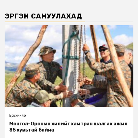
ЭРГЭН САНУУЛАХАД
Ерөнхийлөгч
Монгол-Оросын хилийг хамтран шалгах ажил
85 хувьтай байна