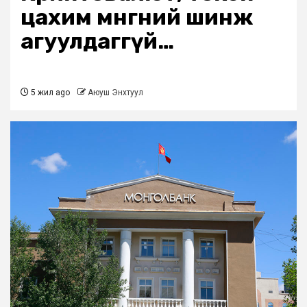
цахим мөнгөний шинж
агуулдаггүй…
5 жил ago
Аюуш Энхтуул