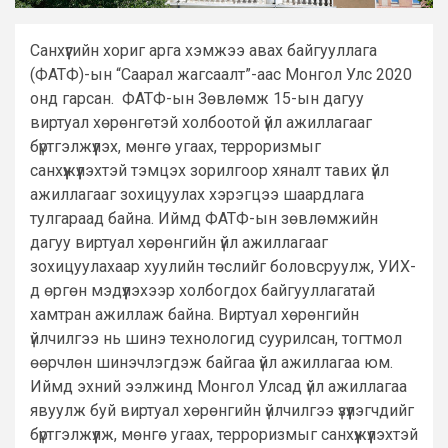
Санхүүгийн хориг арга хэмжээ авах байгууллага
(ФАТФ)-ын “Саарал жагсаалт”-аас Монгол Улс 2020
онд гарсан. ФАТФ-ын Зөвлөмж 15-ын дагуу
виртуал хөрөнгөтэй холбоотой үйл ажиллагааг
бүртгэлжүүлэх, мөнгө угаах, терроризмыг
санхүүжүүлэхтэй тэмцэх зорилгоор хяналт тавих үйл
ажиллагааг зохицуулах хэрэгцээ шаардлага
тулгараад байна. Иймд ФАТФ-ын зөвлөмжийн
дагуу виртуал хөрөнгийн үйл ажиллагааг
зохицуулахаар хуулийн төслийг боловсруулж, УИХ-
д өргөн мэдүүлэхээр холбогдох байгууллагатай
хамтран ажиллаж байна. Виртуал хөрөнгийн
үйлчилгээ нь шинэ технологид суурилсан, тогтмол
өөрчлөн шинэчлэгдэж байгаа үйл ажиллагаа юм.
Иймд эхний ээлжинд Монгол Улсад үйл ажиллагаа
явуулж буй виртуал хөрөнгийн үйлчилгээ үзүүлэгчдийг
бүртгэлжүүлж, мөнгө угаах, терроризмыг санхүүжүүлэхтэй