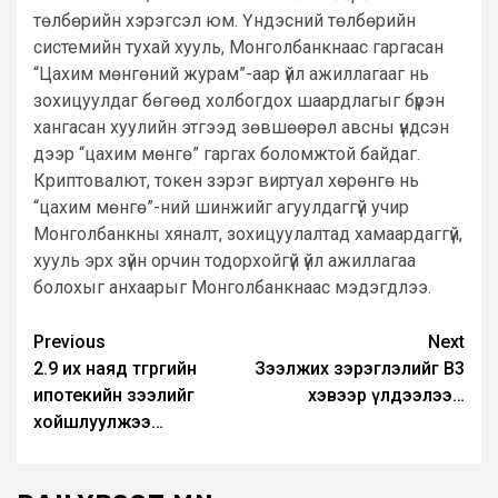
төлбөрийн хэрэгсэл юм. Үндэсний төлбөрийн
системийн тухай хууль, Монголбанкнаас гаргасан
“Цахим мөнгөний журам”-аар үйл ажиллагааг нь
зохицуулдаг бөгөөд холбогдох шаардлагыг бүрэн
хангасан хуулийн этгээд зөвшөөрөл авсны үндсэн
дээр “цахим мөнгө” гаргах боломжтой байдаг.
Криптовалют, токен зэрэг виртуал хөрөнгө нь
“цахим мөнгө”-ний шинжийг агуулдаггүй учир
Монголбанкны хяналт, зохицуулалтад хамаардаггүй,
хууль эрх зүйн орчин тодорхойгүй үйл ажиллагаа
болохыг анхаарыг Монголбанкнаас мэдэгдлээ.
Post
Previous
Next
2.9 их наяд төгрөгийн
Зээлжих зэрэглэлийг B3
navigation
ипотекийн зээлийг
хэвээр үлдээлээ…
хойшлуулжээ…