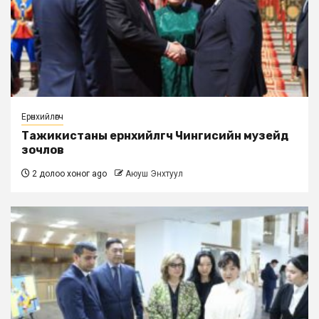
Ерөнхийлөгч
Тажикистаны ерөнхийлөгч Чингисийн музейд
зочлов
2 долоо хоног ago
Аюуш Энхтуул