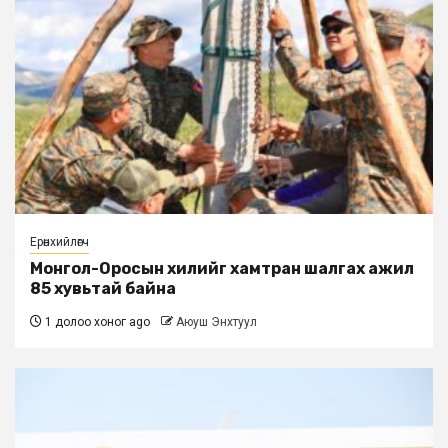
Ерөнхийлөгч
Монгол-Оросын хилийг хамтран шалгах ажил
85 хувьтай байна
1 долоо хоног ago
Аюуш Энхтуул