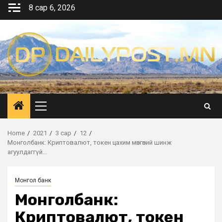
Skip
8 сар 6, 2026
to
content
Primary
Menu
Home
2021
3 сар
12
Монголбанк: Криптовалют, токен цахим мөнгөний шинж
агуулдаггүй…
Монгол банк
Монголбанк:
Криптовалют, токен