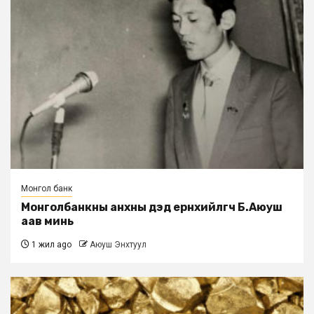
Монгол банк
Монголбанкны анхны дэд eрөнхийлөгч Б.Аюуш
аав минь
1 жил ago
Аюуш Энхтуул