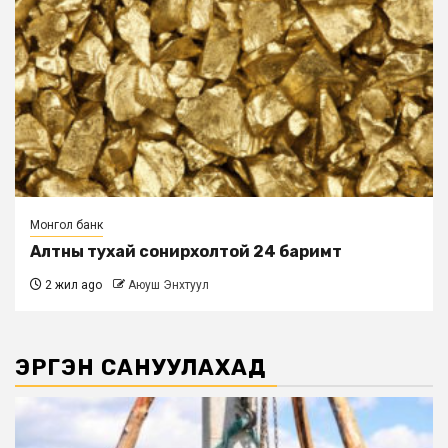
Монгол банк
Алтны тухай сонирхолтой 24 баримт
2 жил ago
Аюуш Энхтуул
ЭРГЭН САНУУЛАХАД