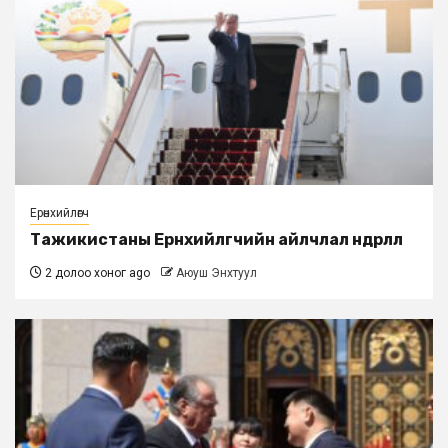
Ерөнхийлөгч
Тажикистаны Ерөнхийлөгчийн айлчлал өндөрлөлөө
2 долоо хоног ago
Аюуш Энхтуул