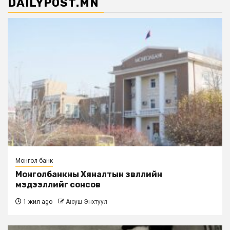
DAILYPOST.MN
Монгол банк
Монголбанкны Хяналтын зөвлөлийн
мэдээллийг сонсов
1 жил ago
Аюуш Энхтуул