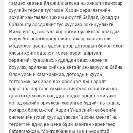
тэмцэх хүрээнд үйл ажиллагаанд нь хяналт тавихаар
хуулийн төсөлд тусгасан. Харин хэрэглэгчийн
эрхийг хамгаалах, цахим аюулгүй байдал, бусад үүсч
болзошгүй эрсдэлийг тус хуулиар зохицуулахгүй.
Иймд иргэд виртуал хөрөнгийн үйлчилгээ авахдаа
учирч болзошгүй эрсдэлийн талаар хангалттай
мэдээлэл авсны үндсэн дээр дотоодын болон олон
улсын криптовалют, токен зэрэг виртуал
хөрөнгийг худалдах, худалдан авах, хөрөнгө
оруулах, арилжаа хийх нь зүйтэйг анхааруулж байна.
Олон улсын хэм хэмжээ, дотоодын хууль
тогтоомж, зах зээл дэх оролцогчдын эрэлт
хэрэгцээ зэргээс хамаарч виртуал хөрөнгийн үнэ
цэнэ огцом өөрчлөгддөг, өндөр эрсдэлтэй учир
иргэд өөрийн оруулсан хөрөнгөө бүгдийг нь алдах,
хохирох боломжтой. Харин Үндэсний төлбөрийн
системийн тухай хуульд заасан “цахим мөнгө” нь
төгрөгтэй адил үнэ цэнэ бүхий, мөнгөн хөрөнгөөр
баталгаажсан, Монголбанкны зөвшөөрөлтэй