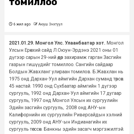
томиллоо
6 жил ago
Аюуш Энхтуул
2021.01.29. Монгол Улс. Улаанбаатар хот.
Монгол
Улсын Ерөнхий сайд Л.Оюун-Эрдэнэ 2021 оны 01
дүгээр сарын 29-ний өдөр захирамж гарган Засгийн
газрын гишүүдийг томиллоо. Сангийн сайдаар
Болдын Жавхланг улираан томилов. Б.Жавхлан нь
1975 онд Дархан-Уул аймгийн Дархан суманд төрсөн.
45 настай. 1990 онд Сүхбаатар аймгийн 1 дүгээр
сургууль, 1992 онд Дархан-Уул аймгийн 17 дугаар
сургууль, 1997 онд Монгол Улсын их сургуулийн
Эдийн засгийн сургууль, 2008 онд АНУ-ын
Калифорнийн их сургуулийн Риверсайдын хэлний
сургууль, 2009 онд АНУ-ын Индианагийн их
сургууль төгссөн. Банкны эдийн засагч мэргэжилтэй.