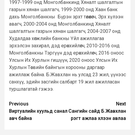
1997-1999 онд Монголбанкинд Хяналт шалгалтын
газрын хянан шалгагч, 1999-2000 онд Хаан банк
дахь Монголбанкны Бүрэн эрхт төлөөлөгч, Эрх хүлээн
авагч, 2000-2004 онд Монголбанкинд Хяналт
шалгалтын газрын хянан шалгагч, 2004-2007 онд
Худалдаа хөгжлийн банкны Үйл ажиллагаа
эрхэлсэн захирал, дэд ерөнхийлөгч, 2010-2016 онд
Монголбанкны Тэргүүн дэд ерөнхийлөгч, 2016 оноос
Улсын Их Хурлын гишүүн, 2020 оноос Улсын Их
Хурлын Төсвийн байнгын хорооны даргаар
ажиллаж байна. Б.Жавхлан нь улсад 23 жил, үүнээс
санхүү, эдийн засгийн салбарт 19 жил ажилласан
туршлагатай гэжээ.
Post
Previous
Next
Виртуалийн хуульд санал
Сангийн сайд Б.Жавхлан
navigation
авч байна
үүрэгт ажлаа хүлээн авлаа