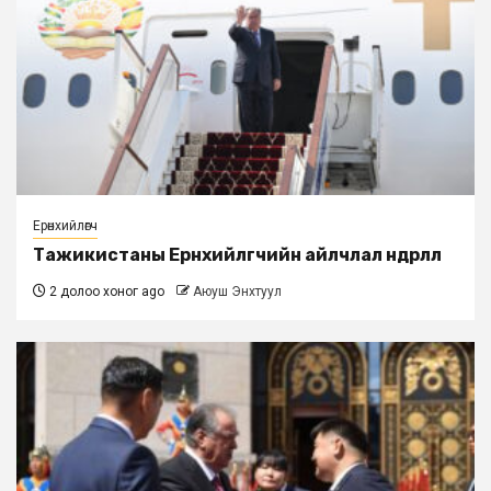
Ерөнхийлөгч
Тажикистаны Ерөнхийлөгчийн айлчлал өндөрлөлөө
2 долоо хоног ago
Аюуш Энхтуул