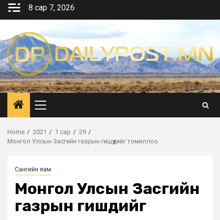
Skip
8 сар 7, 2026
to
content
Primary
Menu
Home
2021
1 сар
29
Монгол Улсын Засгийн газрын гишүүдийг томиллоо
Сангийн яам
Монгол Улсын Засгийн
газрын гишүүдийг