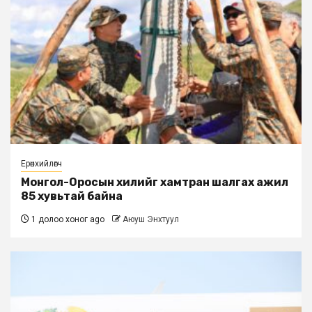
Ерөнхийлөгч
Монгол-Оросын хилийг хамтран шалгах ажил
85 хувьтай байна
1 долоо хоног ago
Аюуш Энхтуул