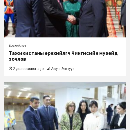
Ерөнхийлөгч
Тажикистаны ерөнхийлөгч Чингисийн музейд
зочлов
2 долоо хоног ago
Аюуш Энхтуул