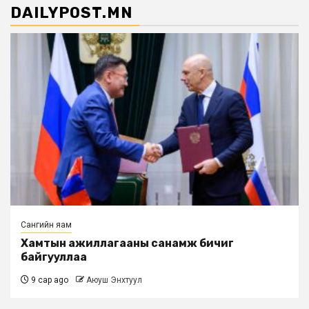
DAILYPOST.MN
Сангийн яам
Хамтын ажиллагааны санамж бичиг
байгууллаа
9 сар ago
Аюуш Энхтуул