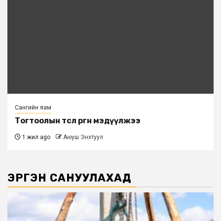
Сангийн яам
Тогтоолын төсөл өргөн мэдүүлжээ
1 жил ago
Аюуш Энхтуул
ЭРГЭН САНУУЛАХАД