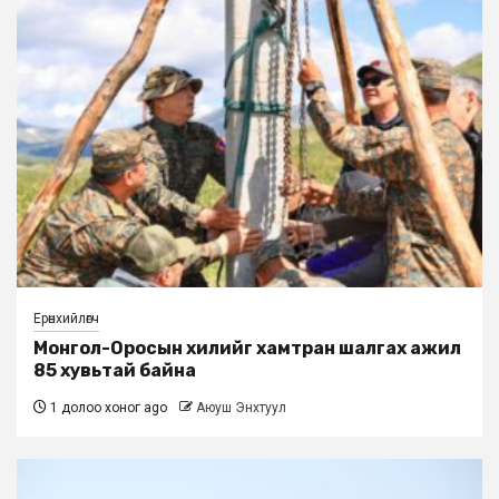
Ерөнхийлөгч
Монгол-Оросын хилийг хамтран шалгах ажил
85 хувьтай байна
1 долоо хоног ago
Аюуш Энхтуул