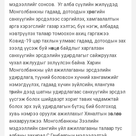
мэдээллийг сонсов. Уг алба сүүлийн жилүүдэд
Монголбанкны гадаад, дотоодын хөрөнгийн
санхүүгийн эрсдэлээс сэргийлэх, хамгаалалтын
арга хэрэгслийг газар хэлтэс, бүх нэгж, албадад
нэвтрүүлэх талаар томоохон ахиц гаргажээ.
Ковид-19 цар тахлын улмаас гадаад, дотоодын зах
зээлд үүсэж буй нөхцөл байдлыг харгалзан
санхүүгийн эрсдэлийн удирдлагыг сайжруулах
чухал ажлуудыг эхлүүлсэн байна. Харин
Монголбанкны үйл ажиллагааны эрсдэлийн
удирдлага, түүний боловсон хүчний хангамжийг
нэмэгдүүлэх, гадаад хүчин зүйлсийн, ялангуяа
төрийн дээд шатны удирдлагаас санхүүгийн эрсдэл
үүсгэж болох шийдвэрт хориг тавих чадамжтай
болох эрх зүй, удирдлагын бүтэц бий болгоход
хувь нэмрээ оруулж ажиллахыг Хяналтын зөвлөлөөс
анхааруулжээ. Монголбанкны Зээлийн
мэдээллийн сангийн үйл ажиллагааны талаар тус
албаны захирал С.Ганбаярын мэдээлэлтэй