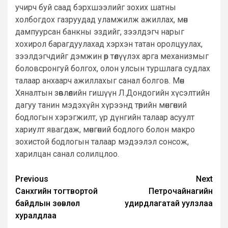
учирч буй саад бэрхшээлийг зохих шатны
холбогдох газруудад уламжилж ажиллах, мөн
дампуурсан банкны эздийг, зээлдэгч нарыг
хохирол барагдуулахад хэрхэн татан оролцуулах,
зээлдэгчдийг дэмжин өр төлүүлэх арга механизмыг
боловсронгуй болгох, олон улсын туршлага судлах
талаар анхаарч ажиллахыг санал болгов. Мөн
Хяналтын зөвлөлийн гишүүн Л.Дондогийн хүсэлтийн
дагуу танин мэдэхүйн хүрээнд төрийн мөнгөний
бодлогын хэрэгжилт, үр дүнгийн талаар асуулт
хариулт явагдаж, мөнгөний бодлого болон макро
зохистой бодлогын талаар мэдээлэл сонсож,
харилцан санал солилцлоо.
Post
Previous
Next
Санхүүгийн тогтвортой
Петрочайнагийн
navigation
байдлын зөвлөл
удирдлагатай уулзлаа
хуралдлаа