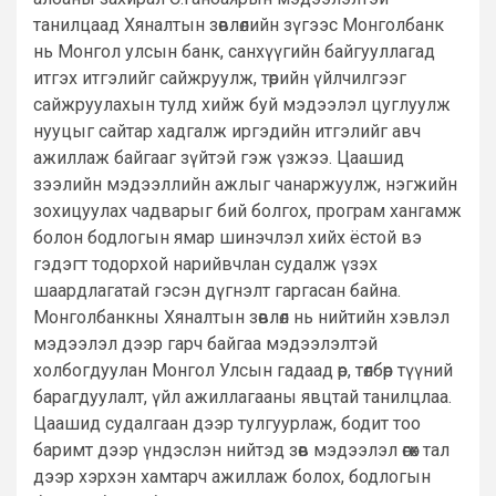
танилцаад Хяналтын зөвлөлийн зүгээс Монголбанк
нь Монгол улсын банк, санхүүгийн байгууллагад
итгэх итгэлийг сайжруулж, төрийн үйлчилгээг
сайжруулахын тулд хийж буй мэдээлэл цуглуулж
нууцыг сайтар хадгалж иргэдийн итгэлийг авч
ажиллаж байгааг зүйтэй гэж үзжээ. Цаашид
зээлийн мэдээллийн ажлыг чанаржуулж, нэгжийн
зохицуулах чадварыг бий болгох, програм хангамж
болон бодлогын ямар шинэчлэл хийх ёстой вэ
гэдэгт тодорхой нарийвчлан судалж үзэх
шаардлагатай гэсэн дүгнэлт гаргасан байна.
Монголбанкны Хяналтын зөвлөл нь нийтийн хэвлэл
мэдээлэл дээр гарч байгаа мэдээлэлтэй
холбогдуулан Монгол Улсын гадаад өр, төлбөр түүний
барагдуулалт, үйл ажиллагааны явцтай танилцлаа.
Цаашид судалгаан дээр тулгуурлаж, бодит тоо
баримт дээр үндэслэн нийтэд зөв мэдээлэл өгөх тал
дээр хэрхэн хамтарч ажиллаж болох, бодлогын