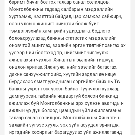
баримт бичиг болгох талаар санал солилцов.
Монголбанкны гадаад салбарын мэдээллийн
хүртээмж, нээлттэй байдал, цар хэмжээ сайжирч,
олон улсын жишигт нийцтэй болж буйг
тэмдэглэхийн хамт өрийн удирдлага, бодлого
боловсруулахад банкны статистик мэдээллийг
оновчтой ашиглах, зээлийн эргэн төлөлтийг хангах эх
үүсвэр бий болгоход төр, нийгмийг чиглүүлж
ажиллахын чухлыг Хяналтын зөвлөлийн гишүүд
онцлон ярилаа. Ялангуяа, нийт зээлийг багасгах,
дахин санхүүжилт хийх, хүүгийн зардал өсөх нөхцөл
бүрдэхээс ямагт урьдчилан сэргийлж байх нь Төв
банкны үүрэг гэж үзсэн байна. Түүнчлэн хурлаар
дампуурсан, төлбөрийн чадваргүй болсон банкинд
ажиллаж буй Монголбанкны эрх хүлээн авагчдын
ажлын үр дүн болоод цаашдын үйл ажиллагааны
талаар санал солилцов. Монголбанкны Хяналтын
зөвлөлийн зүгээс хууль, эрх зүйн асуудал зөрчигдөж,
иргэдийн хохирлыг барагдуулах үйл ажиллагаанд