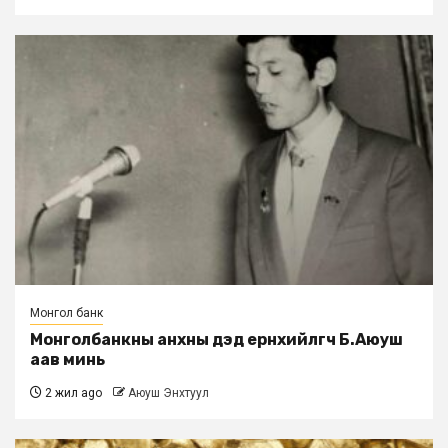
Монгол банк
Монголбанкны анхны дэд eрөнхийлөгч Б.Аюуш
аав минь
2 жил ago
Аюуш Энхтуул