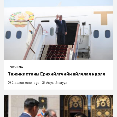
Ерөнхийлөгч
Тажикистаны Ерөнхийлөгчийн айлчлал өндөрлөлөө
2 долоо хоног ago
Аюуш Энхтуул