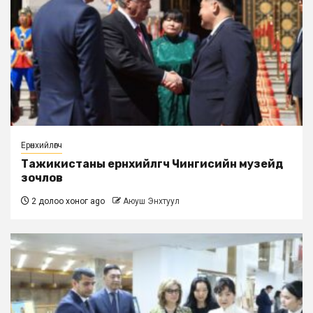
Ерөнхийлөгч
Тажикистаны ерөнхийлөгч Чингисийн музейд
зочлов
2 долоо хоног ago
Аюуш Энхтуул