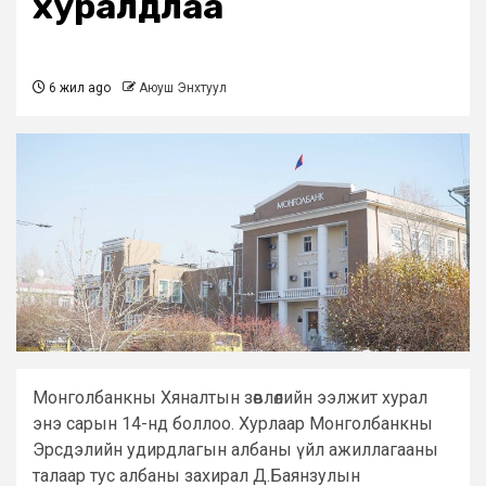
хуралдлаа
6 жил ago
Аюуш Энхтуул
Монголбанкны Хяналтын зөвлөлийн ээлжит хурал
энэ сарын 14-нд боллоо. Хурлаар Монголбанкны
Эрсдэлийн удирдлагын албаны үйл ажиллагааны
талаар тус албаны захирал Д.Баянзулын