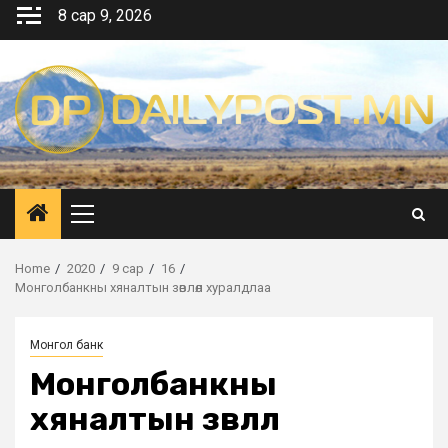
Skip
8 сар 9, 2026
to
content
Primary
Menu
Home
2020
9 сар
16
Монголбанкны хяналтын зөвлөл хуралдлаа
Монгол банк
Монголбанкны
хяналтын зөвлөл