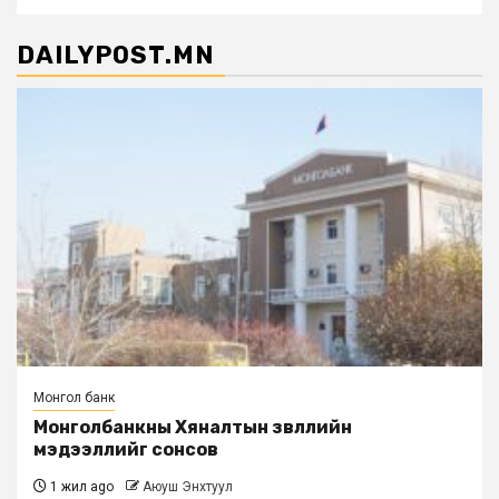
DAILYPOST.MN
Монгол банк
Монголбанкны Хяналтын зөвлөлийн
мэдээллийг сонсов
1 жил ago
Аюуш Энхтуул