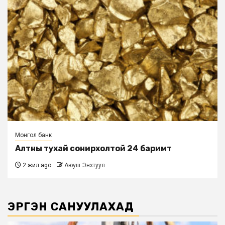
Монгол банк
Алтны тухай сонирхолтой 24 баримт
2 жил ago
Аюуш Энхтуул
ЭРГЭН САНУУЛАХАД