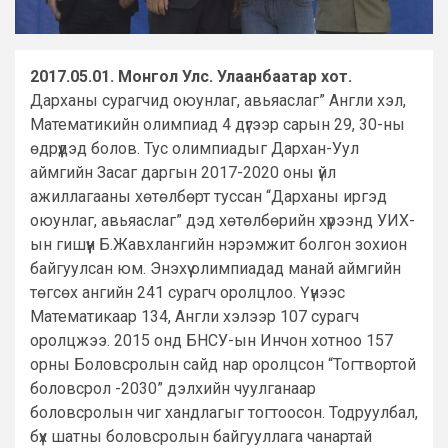
2017.05.01. Монгол Улс. Улаанбаатар хот.
Дарханы сурагчид оюунлаг, авьяаслаг” Англи хэл,
Математикийн олимпиад 4 дүгээр сарын 29, 30-ны
өдрүүдэд болов. Тус олимпиадыг Дархан-Уул
аймгийн Засаг даргын 2017-2020 оны үйл
ажиллагааны хөтөлбөрт туссан “Дарханы иргэд
оюунлаг, авьяаслаг” дэд хөтөлбөрийн хүрээнд УИХ-
ын гишүүн Б.Жавхлангийн нэрэмжит болгон зохион
байгуулсан юм. Энэхүү олимпиадад манай аймгийн
төгсөх ангийн 241 сурагч оролцлоо. Үүнээс
Математикаар 134, Англи хэлээр 107 сурагч
оролцжээ. 2015 онд БНСУ-ын Инчон хотноо 157
орны Боловсролын сайд нар оролцсон “Тогтвортой
боловсрол -2030” дэлхийн чуулганаар
боловсролын чиг хандлагыг тогтоосон. Тодруулбал,
бүх шатны боловсролын байгууллага чанартай