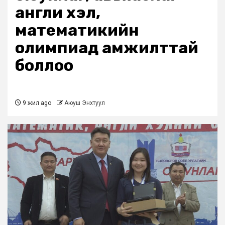
англи хэл,
математикийн
олимпиад амжилттай
боллоо
9 жил ago
Аюуш Энхтуул