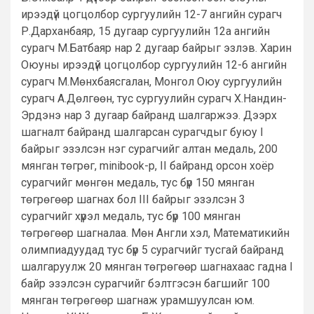
ирээдүй цогцолбор сургуулийн 12-7 ангийн сурагч
Р.Дарханбаяр, 15 дугаар сургуулийн 12а ангийн
сурагч М.Батбаяр нар 2 дугаар байрыг эзлэв. Харин
Оюуны ирээдүй цогцолбор сургуулийн 12-6 ангийн
сурагч М.Мөнхбаясгалан, Монгол Оюу сургуулийн
сурагч А.Дөлгөөн, тус сургуулийн сурагч Х.Нандин-
Эрдэнэ нар 3 дугаар байранд шалгаржээ. Дээрх
шагналт байранд шалгарсан сурагчдыг буюу I
байрыг эзэлсэн нэг сурагчийг алтан медаль, 200
мянган төгрөг, minibook-р, II байранд орсон хоёр
сурагчийг мөнгөн медаль, тус бүр 150 мянган
төгрөгөөр шагнах бол III байрыг эзэлсэн 3
сурагчийг хүрэл медаль, тус бүр 100 мянган
төгрөгөөр шагналаа. Мөн Англи хэл, Математикийн
олимпиадуудад тус бүр 5 сурагчийг тусгай байранд
шалгаруулж 20 мянган төгрөгөөр шагнахаас гадна I
байр эзэлсэн сурагчийг бэлтгэсэн багшийг 100
мянган төгрөгөөр шагнаж урамшуулсан юм.