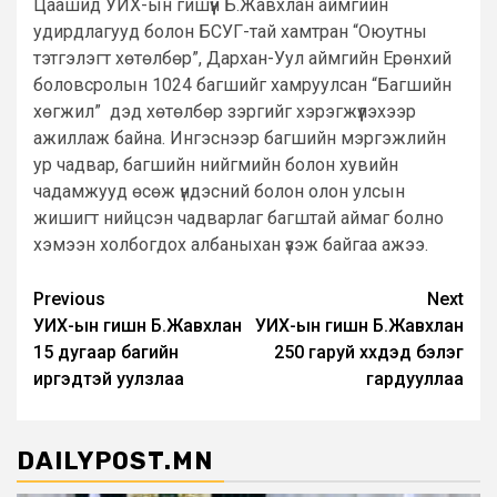
Цаашид УИХ-ын гишүүн Б.Жавхлан аймгийн
удирдлагууд болон БСУГ-тай хамтран “Оюутны
тэтгэлэгт хөтөлбөр”, Дархан-Уул аймгийн Ерөнхий
боловсролын 1024 багшийг хамруулсан “Багшийн
хөгжил” дэд хөтөлбөр зэргийг хэрэгжүүлэхээр
ажиллаж байна. Ингэснээр багшийн мэргэжлийн
ур чадвар, багшийн нийгмийн болон хувийн
чадамжууд өсөж үндэсний болон олон улсын
жишигт нийцсэн чадварлаг багштай аймаг болно
хэмээн холбогдох албаныхан үзэж байгаа ажээ.
Post
Previous
Next
УИХ-ын гишүүн Б.Жавхлан
УИХ-ын гишүүн Б.Жавхлан
navigation
15 дугаар багийн
250 гаруй хүүхдэд бэлэг
иргэдтэй уулзлаа
гардууллаа
DAILYPOST.MN