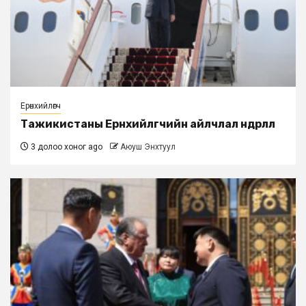
Ерөнхийлөгч
Тажикистаны Ерөнхийлөгчийн айлчлал өндөрлөлөө
3 долоо хоног ago
Аюуш Энхтуул