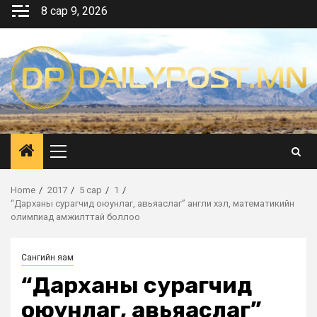
Skip
8 сар 9, 2026
to
content
Primary
Menu
Home
2017
5 сар
1
“Дарханы сурагчид оюунлаг, авьяаслаг” англи хэл, математикийн
олимпиад амжилттай боллоо
Сангийн яам
“Дарханы сурагчид
оюунлаг, авьяаслаг”