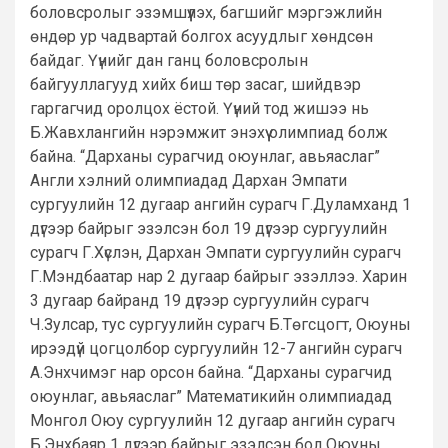
боловсролыг эзэмшүүлэх, багшийг мэргэжлийн
өндөр ур чадвартай болгох асуудлыг хөндсөн
байдаг. Үүнийг дан ганц боловсролын
байгууллагууд хийх биш төр засаг, шийдвэр
гаргагчид оролцох ёстой. Үүний тод жишээ нь
Б.Жавхлангийн нэрэмжит энэхүү олимпиад болж
байна. “Дарханы сурагчид оюунлаг, авьяаслаг”
Англи хэлний олимпиадад Дархан Эмпати
сургуулийн 12 дугаар ангийн сурагч Г.Дуламханд 1
дүгээр байрыг эзэлсэн бол 19 дүгээр сургуулийн
сурагч Г.Хүслэн, Дархан Эмпати сургуулийн сурагч
Г.Мэндбаатар нар 2 дугаар байрыг эзэллээ. Харин
3 дугаар байранд 19 дүгээр сургуулийн сурагч
Ч.Зулсар, тус сургуулийн сурагч Б.Төгсцогт, Оюуны
ирээдүй цогцолбор сургуулийн 12-7 ангийн сурагч
А.Энхчимэг нар орсон байна. “Дарханы сурагчид
оюунлаг, авьяаслаг” Математикийн олимпиадад
Монгол Оюу сургуулийн 12 дугаар ангийн сурагч
Б.Энхбаяр 1 дүгээр байрыг эзэлсэн бол Оюуны