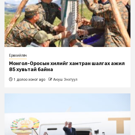
Ерөнхийлөгч
Монгол-Оросын хилийг хамтран шалгах ажил
85 хувьтай байна
1 долоо хоног ago
Аюуш Энхтуул