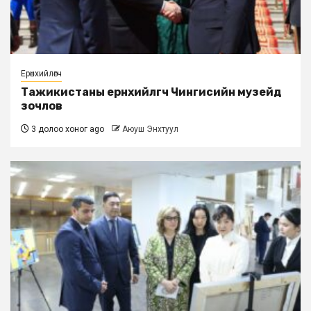
Ерөнхийлөгч
Тажикистаны ерөнхийлөгч Чингисийн музейд
зочлов
3 долоо хоног ago
Аюуш Энхтуул