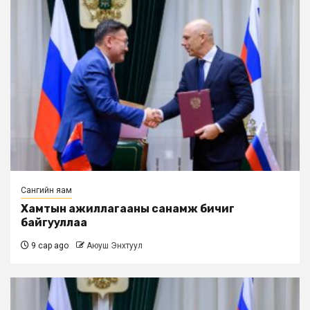
Сангийн яам
Хамтын ажиллагааны санамж бичиг
байгууллаа
9 сар ago
Аюуш Энхтуул