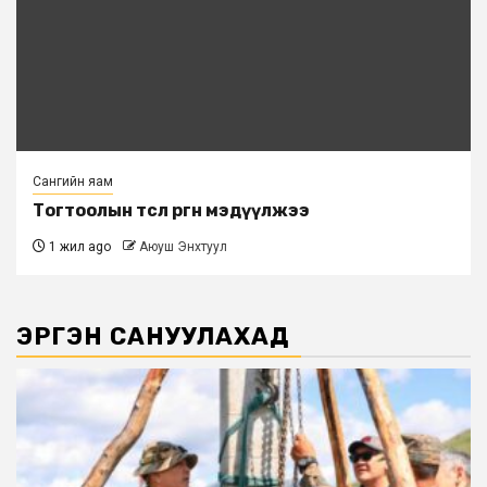
Сангийн яам
Тогтоолын төсөл өргөн мэдүүлжээ
1 жил ago
Аюуш Энхтуул
ЭРГЭН САНУУЛАХАД