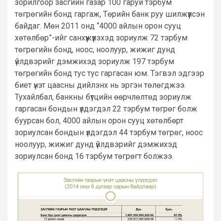
зорилгоор засгийн газар 100 гаруй тэрбум
төгрөгийн бонд гаргаж, Төрийн банк руу шилжүүлсэн
байдаг. Мөн 2011 онд “4000 айлын орон сууц
хөтөлбөр”-ийг санхүүжүүлэхэд зориулж 72 тэрбум
төгрөгийн бонд, ноос, ноолуур, жижиг дунд
үйлдвэрийг дэмжихэд зориулж 197 тэрбум
төгрөгийн бонд тус тус гаргасан юм. Тэгвэл эдгээр
биет үнэт цаасны дийлэнх нь эргэн төлөгджээ.
Тухайлбал, банкны бүтцийн өөрчлөлтөд зориулж
гаргасан бондын үлдэгдэл 22 тэрбум төгрөг болж
буурсан бол, 4000 айлын орон сууц хөтөлбөрт
зориулсан бондын үлдэгдэл 44 тэрбум төгрөг, ноос
ноолуур, жижиг дунд үйлдвэрийг дэмжихэд
зориулсан бонд 16 тэрбум төгрөгт болжээ.