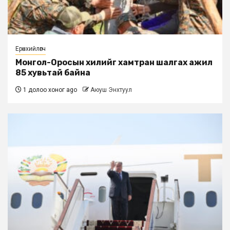
Ерөнхийлөгч
Монгол-Оросын хилийг хамтран шалгах ажил
85 хувьтай байна
1 долоо хоног ago
Аюуш Энхтуул