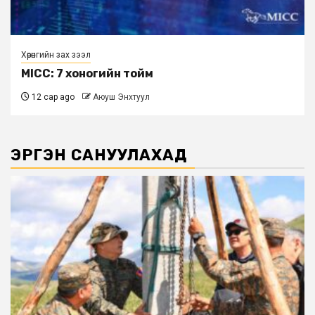
Хөрөнгийн зах зээл
MICC: 7 хоногийн тойм
12 сар ago
Аюуш Энхтуул
ЭРГЭН САНУУЛАХАД