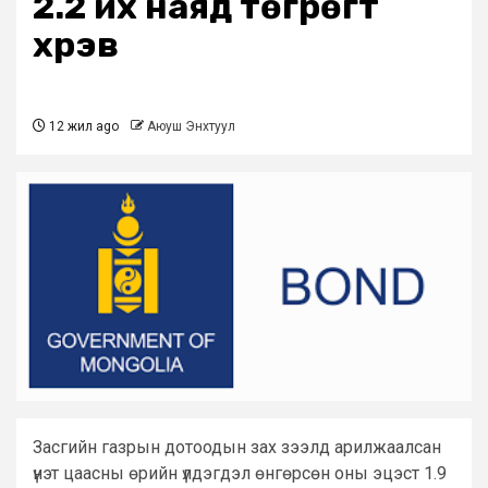
2.2 их наяд төгрөгт
хүрэв
12 жил ago
Аюуш Энхтуул
Засгийн газрын дотоодын зах зээлд арилжаалсан
үнэт цаасны өрийн үлдэгдэл өнгөрсөн оны эцэст 1.9