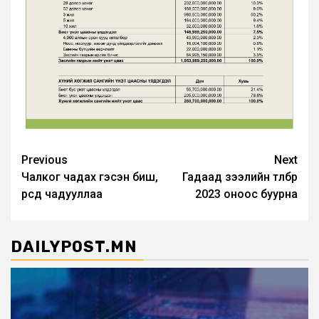
Post
Previous
Next
Чалког чадах гэсэн биш,
Гадаад зээлийн төлбөр
navigation
өөрсдөө чадууллаа
2023 оноос буурна
DAILYPOST.MN