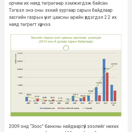
орчим их наяд төгрөгөөр хэмжигдэж байсан.
Тэгвэл энэ оны эхний зургаар сарын байдлаар
засгийн газрын үнэт цаасны өрийн үлдэгдэл 2.2 их
наяд төгрөгт хүрчээ.
2009 онд “Зоос” банкны найдваргүй зээлийг нөхөх