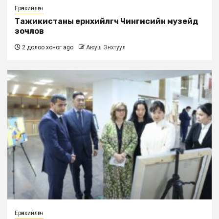
Ерөнхийлөгч
Тажикистаны ерөнхийлөгч Чингисийн музейд
зочлов
2 долоо хоног ago
Аюуш Энхтуул
Ерөнхийлөгч