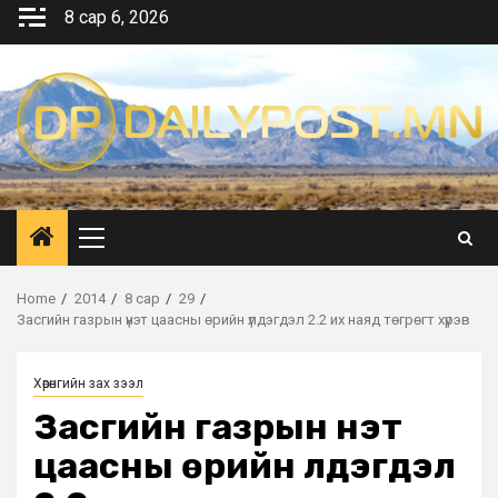
Skip
8 сар 6, 2026
to
content
Primary
Menu
Home
2014
8 сар
29
Засгийн газрын үнэт цаасны өрийн үлдэгдэл 2.2 их наяд төгрөгт хүрэв
Хөрөнгийн зах зээл
Засгийн газрын үнэт
цаасны өрийн үлдэгдэл