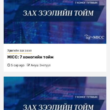
Хөрөнгийн зах зээл
MICC: 7 хоногийн тойм
5 сар ago
Аюуш Энхтуул