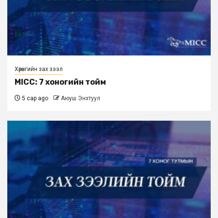
Хөрөнгийн зах зээл
MICC: 7 хоногийн тойм
5 сар ago
Аюуш Энхтуул