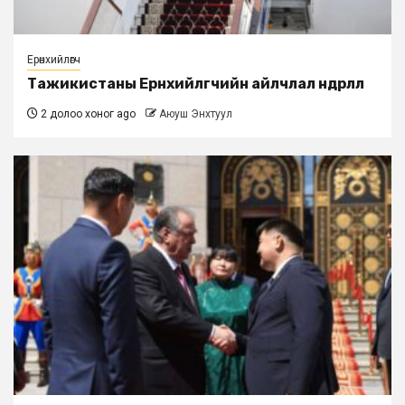
Ерөнхийлөгч
Тажикистаны Ерөнхийлөгчийн айлчлал өндөрлөлөө
2 долоо хоног ago
Аюуш Энхтуул