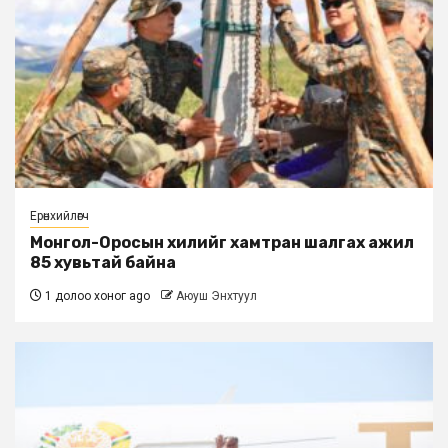
Ерөнхийлөгч
Монгол-Оросын хилийг хамтран шалгах ажил
85 хувьтай байна
1 долоо хоног ago
Аюуш Энхтуул