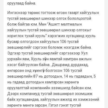
оруулаад байна.
Ингэснээр төрөөс тогтоож өгсөн газарт хайгуулын
тусгай зөвшөөрөл шинээр олгох бололцоотой
болж байгаа юм. Мөн “Ашигт малтмалын
хайгуулын тусгай зөвшөөрөл шинээр олгохыг
хориглох тухай хууль” хэрэгжих хугацаанд хууль
бусаар олгогдсон хайгуулын 106 тусгай
зөвшөөрлийг сэргээх боломж нээгдэж байна.
Эдгээр тусгай зөвшөөрлийг сэргээхээр Уул
уурхайн яам, Хууль зүйн яамтай хамтран ажлын
хэсэг байгуулсан байна…Дашрамд дурдахад,
өнгөрсөн онд хүчингүй болгосон 106 тусгай
зөвшөөрлийн 87 нь дотоодын, 14 нь гадаадын, 5
нь гадаад дотоодын хамтарсан хөрөнгө
оруулалттай компанийн эзэмшилд байсан юм.
Дээрх компаниуд тусгай зөвшөөрөл эзэмшиж
байх хугацаандаа, хайгуулын ажилд их хэмжээний
хөрөнгө мөнгө зарсан. Гэтэл гэнэт тусгай