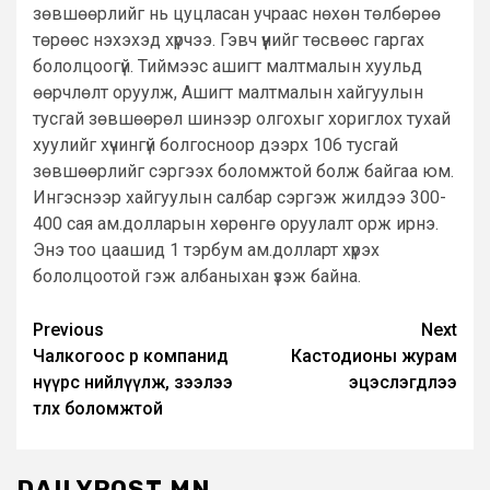
зөвшөөрлийг нь цуцласан учраас нөхөн төлбөрөө
төрөөс нэхэхэд хүрчээ. Гэвч үүнийг төсвөөс гаргах
бололцоогүй. Тиймээс ашигт малтмалын хуульд
өөрчлөлт оруулж, Ашигт малтмалын хайгуулын
тусгай зөвшөөрөл шинээр олгохыг хориглох тухай
хуулийг хүчингүй болгосноор дээрх 106 тусгай
зөвшөөрлийг сэргээх боломжтой болж байгаа юм.
Ингэснээр хайгуулын салбар сэргэж жилдээ 300-
400 сая ам.долларын хөрөнгө оруулалт орж ирнэ.
Энэ тоо цаашид 1 тэрбум ам.долларт хүрэх
бололцоотой гэж албаныхан үзэж байна.
Post
Previous
Next
Чалкогоос өөр компанид
Кастодионы журам
navigation
нүүрс нийлүүлж, зээлээ
эцэслэгдлээ
төлөх боломжтой
DAILYPOST.MN