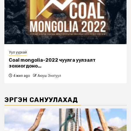
Уул уурхай
Coal mongolia-2022 чуулга уулзалт
зохиогдоно…
4 жил ago
Аюуш Энхтуул
ЭРГЭН САНУУЛАХАД