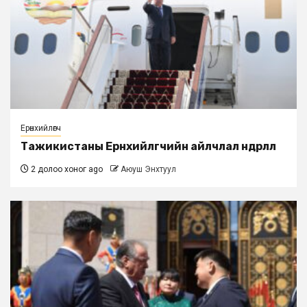
Ерөнхийлөгч
Тажикистаны Ерөнхийлөгчийн айлчлал өндөрлөлөө
2 долоо хоног ago
Аюуш Энхтуул