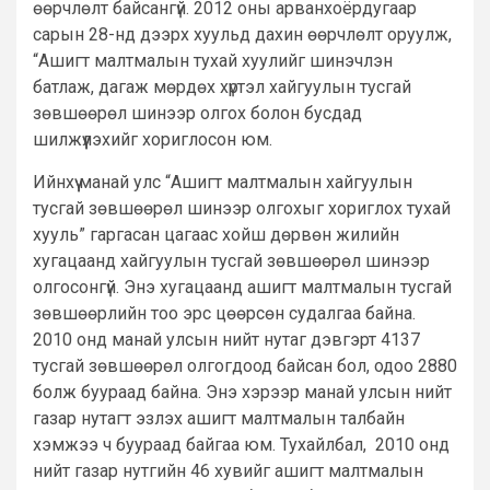
өөрчлөлт байсангүй. 2012 оны арванхоёрдугаар
сарын 28-нд дээрх хуульд дахин өөрчлөлт оруулж,
“Ашигт малтмалын тухай хуулийг шинэчлэн
батлаж, дагаж мөрдөх хүртэл хайгуулын тусгай
зөвшөөрөл шинээр олгох болон бусдад
шилжүүлэхийг хориглосон юм.
Ийнхүү манай улс “Ашигт малтмалын хайгуулын
тусгай зөвшөөрөл шинээр олгохыг хориглох тухай
хууль” гаргасан цагаас хойш дөрвөн жилийн
хугацаанд хайгуулын тусгай зөвшөөрөл шинээр
олгосонгүй. Энэ хугацаанд ашигт малтмалын тусгай
зөвшөөрлийн тоо эрс цөөрсөн судалгаа байна.
2010 онд манай улсын нийт нутаг дэвгэрт 4137
тусгай зөвшөөрөл олгогдоод байсан бол, одоо 2880
болж буураад байна. Энэ хэрээр манай улсын нийт
газар нутагт эзлэх ашигт малтмалын талбайн
хэмжээ ч буураад байгаа юм. Тухайлбал, 2010 онд
нийт газар нутгийн 46 хувийг ашигт малтмалын