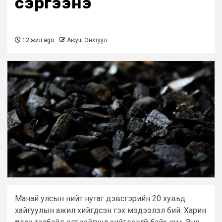
сэргээнэ
12 жил ago
Аюуш Энхтуул
Манай улсын нийт нутаг дэвсгэрийн 20 хувьд
хайгуулын ажил хийгдсэн гэх мэдээлэл бий. Харин