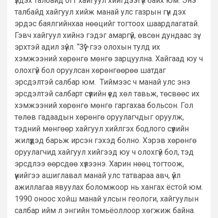
үлдэх талбайд огт хайгуул хийгдээгүй байх юм. Энэ
талбайд хайгуул хийж манай улс газрын гүн дэх
эрдэс баялгийнхаа нөөцийг тогтоох шаардлагатай.
Гэвч хайгуул хийнэ гэдэг амаргүй, өвсөн дундаас зүү
эрхтэй адил зүйл. “Зүү”-гээ олохын тулд их
хэмжээний хөрөнгө мөнгө зарцуулна. Хайгаад юу ч
олохгүй бол оруулсан хөрөнгөөрөө шатдаг
эрсдэлтэй салбар юм. Тиймээс ч манай улс энэ
эрсдэлтэй салбарт сүүлийн үед хөл тавьж, төсвөөс их
хэмжээний хөрөнгө мөнгө гаргахаа больсон. Гол
төлөв гадаадын хөрөнгө оруулагчдыг оруулж,
тэдний мөнгөөр хайгуул хийлгэх бодлого сүүлийн
жилүүдэд барьж ирсэн гэхэд болно. Хэрэв хөрөнгө
оруулагчид хайгуул хийгээд юу ч олохгүй бол, тэд
эрсдлээ өөрсдөө хүлээнэ. Харин нөөц тогтоож,
үүнийгээ ашиглавал манай улс татвараа авч, үйл
ажиллагаа явуулах боломжоор нь хангах ёстой юм.
1990 оноос хойш манай улсын геологи, хайгуулын
салбар ийм л энгийн томьёоллоор хөгжиж байна.