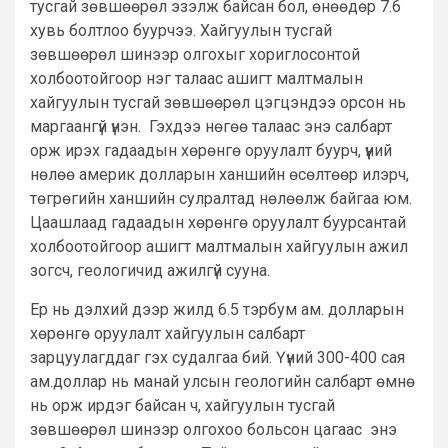
тусгай зөвшөөрөл эзэлж байсан бол, өнөөдөр 7.6
хувь болтлоо буурчээ. Хайгуулын тусгай
зөвшөөрөл шинээр олгохыг хориглосонтой
холбоотойгоор нэг талаас ашигт малтмалын
хайгуулын тусгай зөвшөөрөл цэгцэндээ орсон нь
маргаангүй үнэн. Гэхдээ нөгөө талаас энэ салбарт
орж ирэх гадаадын хөрөнгө оруулалт буурч, үүний
нөлөө америк долларын ханшийн өсөлтөөр илэрч,
төгрөгийн ханшийн сулралтад нөлөөлж байгаа юм.
Цаашлаад гадаадын хөрөнгө оруулалт буурсантай
холбоотойгоор ашигт малтмалын хайгуулын ажил
зогсч, геологичид ажилгүй сууна.
Ер нь дэлхий дээр жилд 6.5 тэрбум ам. долларын
хөрөнгө оруулалт хайгуулын салбарт
зарцуулагддаг гэх судалгаа бий. Үүний 300-400 сая
ам.доллар нь манай улсын геологийн салбарт өмнө
нь орж ирдэг байсан ч, хайгуулын тусгай
зөвшөөрөл шинээр олгохоо больсон цагаас энэ