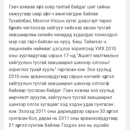
Гэвч аливаа зүйл хоёр талтай байдаг шиг сайны
хажуугаар саар зүйл ч ажиглагдаж байлаа.
Тухайлбал, Монгол Улсын нутаг дэвсгэрт төрөл
бүрийн чиглэлээр хайгуул хийхээр авсан тусгай
зөвшөөрлөө хилийн чинадад худалдах тохиолдол
мэр сэр гарч байсан нь нууц биш. Тиймээс ч,
лицензийн наймааг цэгцлэх зорилгоор УИХ 2010
оны зургаадугаар сарын 17-нд “Ашигт малтмалын
хайгуулын тусгай зөвшөөрөл шинээр олгохыг
хориглох тухай хууль” гаргасан юм. Энэ хуульд
2010 оны арванхоёрдугаар сарын нэгнийг хүртэл
хайгуулын тусгай зөвшөөрөл шинээр олгохгүй
байхаар тусгасан байдаг. Гэвч хожим энэ хуульд
өөрчлөлт оруулж, хайгуулын тусгай зөвшөөрөл
шинээр олгох хугацааг хэд хэдэн удаа сунгасан
юм. Эхлээд 2011 оны дөрөвдүгээр сарын 30 хүртэл
сунгасан бол, дараа нь 2011 оны арванхоёрдугаар
31 хүртэл сунгаж байлаа. Гэхдээ энэ нь эцсийн