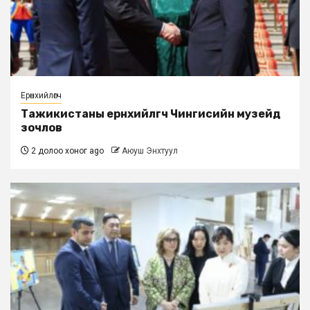
Ерөнхийлөгч
Тажикистаны ерөнхийлөгч Чингисийн музейд
зочлов
2 долоо хоног ago
Аюуш Энхтуул