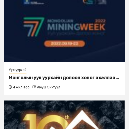
Уул уурхай
Монголын уул уурхайн долоон хоног эхэллээ…
4 жил ago
Аюуш Энхтуул