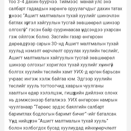
тоо 3-4 дахин буурчээ. Тиймээс манай улс энэ
салбарт гадаадын хөрөнгө оруулагчдыг дахин татах
үүднээс “Ашигт малтмалын тухай хуулийг шинэчлэн
батлах хүртэл хайгуулын тусгай зөвшөөрөл шинээр
олгохгүй” гэсэн байр сууринаасаа үндсэндээ ухарсан
гэж ойлгож болно. Засгийн газар өнгөрсөн
дөрөвдүгээр сарын 30-нд Ашигт малтмалын тухай
хуульд нэмэлт өөрчлөлт оруулах хуулийн төслийг,
Ашигт малтмалын хайгуулын тусгай зөвшөөрөл
шинээр олгохыг хориглох тухай хуулийг хүчингүй
болгох хуулийн төслийн хамт УИХ-д өргөн барьсан
учраас ингэж хэлж байгаа юм. Эдгээр хуулийн
төслийг хууль тогтоогчид хаврын чуулганы
хаалтын өдөр хэлэлцэж, гишүүдийн дийлэнх олонх
нь дэмжсэнээр баталжээ. УИХ өнгөрсөн намрын
чуулганаар “Төрөөс эрдэс баялгийн салбарт
баримтлах бодлогын баримт бичиг”-ийг баталсан.
Үүнд нийцүүлэн “Ашигт малтмалын тухай хууль”
болон холбогдох бусад хуулиудад ийнхүү өөрчлөлт