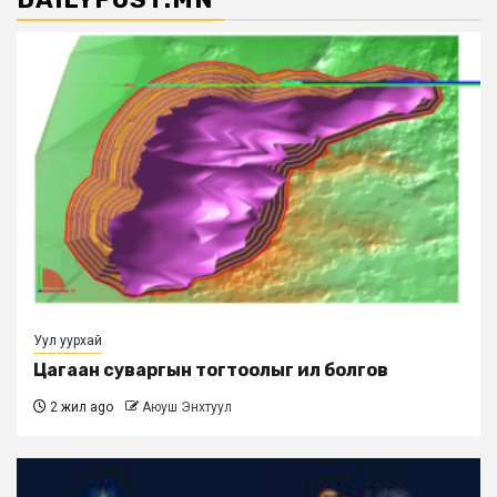
Уул уурхай
Цагаан суваргын тогтоолыг ил болгов
2 жил ago
Аюуш Энхтуул