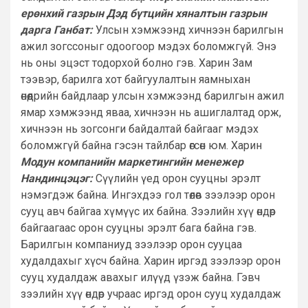
ерөнхий газрын Дэд бүтцийн хяналтын газрын
дарга Ганбат:
Улсын хэмжээнд хичнээн барилгын
ажил зогссоныг одоогоор мэдэх боломжгүй. Энэ
нь оны эцэст тодорхой болно гэв. Харин Зам
тээвэр, барилга хот байгуулалтын яамныхан
өнөөдрийн байдлаар улсын хэмжээнд барилгын ажил
ямар хэмжээнд яваа, хичнээн нь ашиглалтад орж,
хичнээн нь зогсонги байдалтай байгааг мэдэх
боломжгүй байна гэсэн тайлбар өгсөн юм. Харин
Модун компанийн маркетингийн менежер
Нандинцэцэг:
Сүүлийн үед орон сууцны эрэлт
нэмэгдэж байна. Ингэхдээ гол төлөв зээлээр орон
сууц авч байгаа хүмүүс их байна. Зээлийн хүү өндөр
байгаагаас орон сууцны эрэлт бага байна гэв.
Барилгын компаниуд зээлээр орон сууцаа
худалдахыг хүсч байна. Харин иргэд зээлээр орон
сууц худалдаж авахыг илүүд үзэж байна. Гэвч
зээлийн хүү өндөр учраас иргэд орон сууц худалдаж