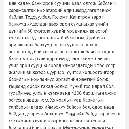
цөөхөн хэдэн банк орон сууцны зээл олгож байсан ч,
харамсалтай нь хэтэрхий өндөр шаардлага тавьж
байлаа. Тодруулбал, Голомт, Капитрон зэрэг
банкууд худалдан авах орон сууцныхаа үнийн
дүнгийн 50 хүртэлх хувийг урьдчилж өгөх ёстой
гэсэн шаардлага тавьж байсан юм. Дийлэнх
арилжааны банкууд орон сууцны зээлээ
зогсоогоод байсан үед, зээл олгож байсан хэдэн
банк нь хэтэрхий өндөр шаардлага тавьж байсан
учир орон сууцны зээлд хамрагдагсдын тоо хоёр
жилийн өмнөхөөсөө эрс буурчээ. Үүнтэй холбоотойгоор
барилгын компаниуд эргэлтийн хөрөнгөгүй болж
гацаанд орсон гэхэд болно. Үүний тод илрэл бол,
тухайн үед улсын хэмжээнд 4200 барилгын ажил
зогссон явдал юм. Хямралын үед барилгын
салбарын өнгө төрх иймэрхүү байсан бол, одоо нөхцөл
байдал дээрсэн болов уу. Өнөөдрийн байдлаар улсын
хэмжээнд хичнээн барилгын ажил зогсонги
байдалтай байгаа талаар
Мэргэжлийн хяналтын