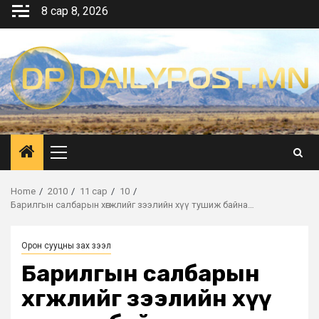
Skip
8 сар 8, 2026
to
content
Primary
Menu
Home
2010
11 сар
10
Барилгын салбарын хөгжлийг зээлийн хүү тушиж байна…
Орон сууцны зах зээл
Барилгын салбарын
хөгжлийг зээлийн хүү