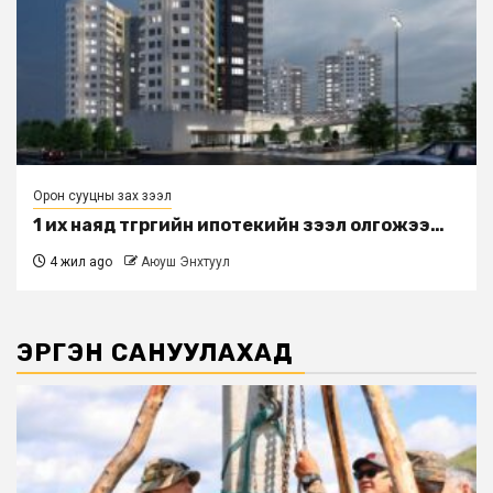
Орон сууцны зах зээл
1 их наяд төгрөгийн ипотекийн зээл олгожээ…
4 жил ago
Аюуш Энхтуул
ЭРГЭН САНУУЛАХАД