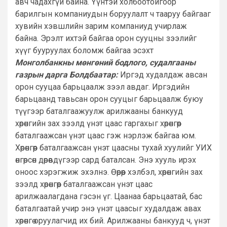
авч чадахгүй байна. Үүнтэй холбоотойгоор
барилгын компаниудын боруулалт ч тааруу байгааг
хувийн хэвшлийн зарим компаниуд учирлаж
байна. Эрэлт ихтэй байгаа орон сууцны зээлийг
хүүг бууруулах боломж байгаа эсэхт
Монголбанкны мөнгөний бодлого, судалгааны
газрын дарга Болдбаатар:
Иргэд худалдаж авсан
орон сууцаа барьцаалж зээл авдаг. Иргэдийн
барьцаанд тавьсан орон сууцыг барьцаалж буюу
түүгээр баталгаажуулж арилжааны банкууд
хөрөнгийн зах зээлд үнэт цаас гаргахыг хөрөнгөөр
баталгаажсан үнэт цаас гэж нэрлэж байгаа юм.
Хөрөнгөөр баталгаажсан үнэт цаасны тухай хуулийг УИХ
өнгөрсөн дөрөвдүгээр сард баталсан. Энэ хууль ирэх
оноос хэрэгжиж эхэлнэ. Өөрөөр хэлбэл, хөрөнгийн зах
зээлд хөрөнгөөр баталгаажсан үнэт цаас
арилжаалагдана гэсэн үг. Цаанаа барьцаатай, бас
баталгаатай учир энэ үнэт цаасыг худалдаж авах
хөрөнгө оруулагчид их бий. Арилжааны банкууд ч, үнэт