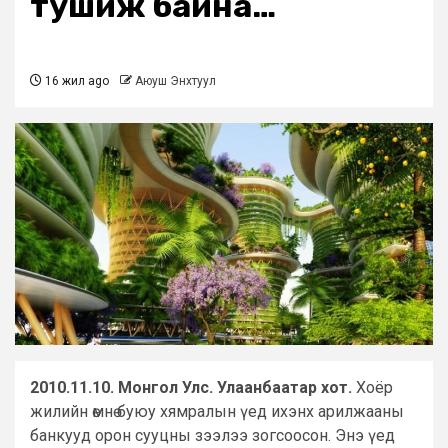
тушиж байна…
16 жил ago
Аюуш Энхтуул
2010.11.10. Монгол Улс. Улаанбаатар хот.
Хоёр
жилийн өмнө буюу хямралын үед ихэнх арилжааны
банкууд орон сууцны зээлээ зогсоосон. Энэ үед