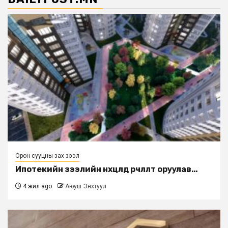
Орон сууцны зах зээл
Ипотекийн зээлийн нөхцөлд өөрчлөлт оруулав…
4 жил ago
Аюуш Энхтуул