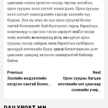
цааснаас олсон орлогоо зээлд гаргаж эхэлбэл,
орон сууцны зээл олголт нэмэгдэнэ. Орон сууцны
зээл олголт нэмэгдэхийн хэрээр зээлийн хүү
буурна. Энэ нь илүү их хүн орон сууцтай болох
таатай боломжийг бий болгохоос гадна, барилгын
компаниуд ч сэргэнэ гэсэн хариулт өглөө. Тэгэхээр
хоёр жилийн өмнө хямралд өртсөн, өнөөг хүртэл орон
сууцны зээлд найдаж яваа барилгын салбарын
ирээдүй ипотекийн буюу хөрөнгөөр баталгаажсан үнэт
цааснаас цаашид ихээхэн хамааралтай байхаар
байна.
Post
Previous
Next
Зээлийн мэдээллийн
Орон сууцны багцаа
navigation
нэгдсэн сантай болно…
ипотекийн үнэт цаасаар
солихийн учир…
DAILYPOST.MN