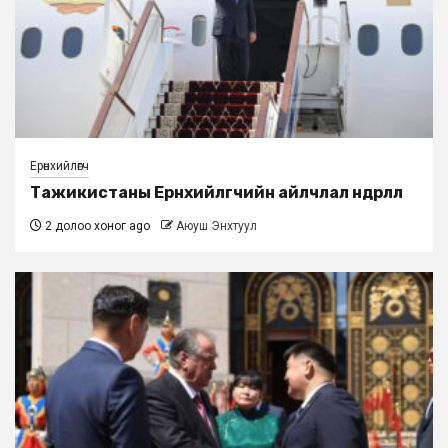
Ерөнхийлөгч
Тажикистаны Ерөнхийлөгчийн айлчлал өндөрлөлөө
2 долоо хоног ago
Аюуш Энхтуул