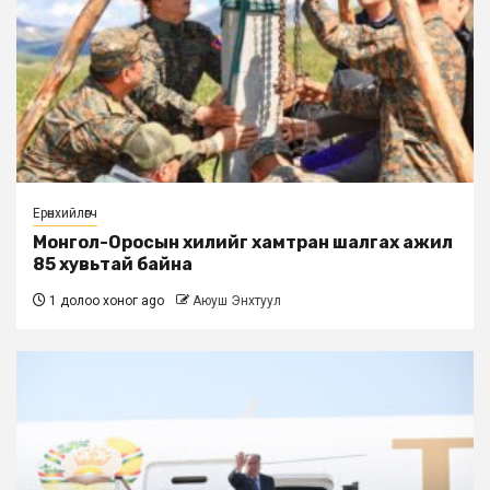
Ерөнхийлөгч
Монгол-Оросын хилийг хамтран шалгах ажил
85 хувьтай байна
1 долоо хоног ago
Аюуш Энхтуул