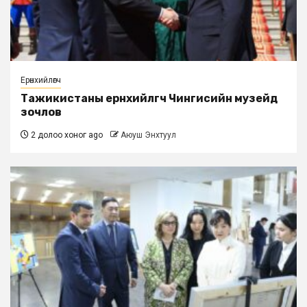
Ерөнхийлөгч
Тажикистаны ерөнхийлөгч Чингисийн музейд
зочлов
2 долоо хоног ago
Аюуш Энхтуул