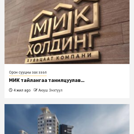
Орон сууцны зах зээл
МИК тайлангаа танилцуулав…
4 жил ago
Аюуш Энхтуул