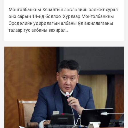
Монголбанкны Хяналтын зөвлөлийн ээлжит хурал
энэ сарын 14-нд боллоо. Хурлаар Монголбанкны
Эрсдэлийн удирдлагын албаны үйл ажиллагааны
талаар тус албаны захирал...