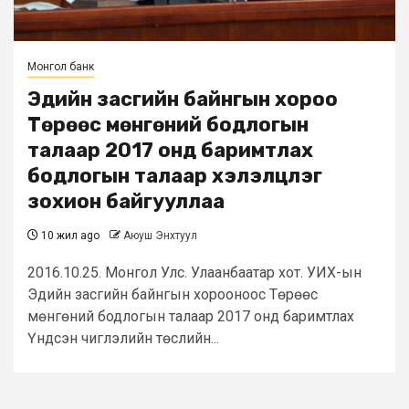
Монгол банк
Эдийн засгийн байнгын хороо
Төрөөс мөнгөний бодлогын
талаар 2017 онд баримтлах
бодлогын талаар хэлэлцүүлэг
зохион байгууллаа
10 жил ago
Аюуш Энхтуул
2016.10.25. Монгол Улс. Улаанбаатар хот. УИХ-ын
Эдийн засгийн байнгын хорооноос Төрөөс
мөнгөний бодлогын талаар 2017 онд баримтлах
Үндсэн чиглэлийн төслийн...