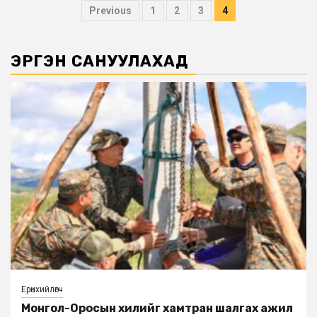
Posts
Previous
1
2
3
4
pagination
ЭРГЭН САНУУЛАХАД
Ерөнхийлөгч
Монгол-Оросын хилийг хамтран шалгах ажил