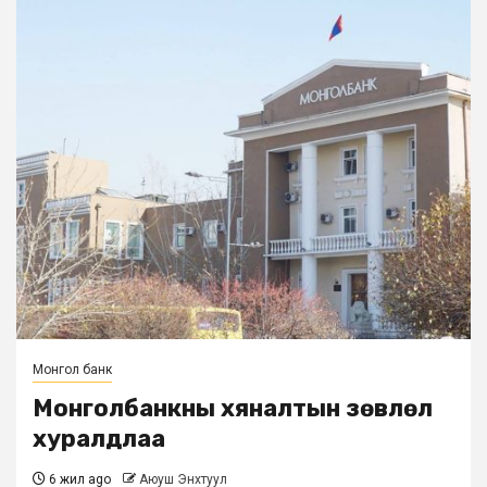
Монгол банк
Монголбанкны хяналтын зөвлөл
хуралдлаа
6 жил ago
Аюуш Энхтуул