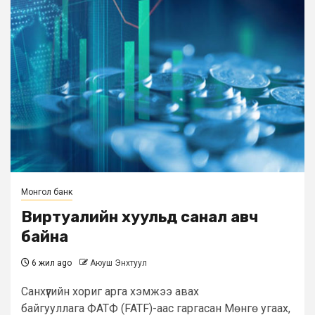
Монгол банк
Виртуалийн хуульд санал авч
байна
6 жил ago
Аюуш Энхтуул
Санхүүгийн хориг арга хэмжээ авах
байгууллага ФАТФ (FATF)-аас гаргасан Мөнгө угаах,