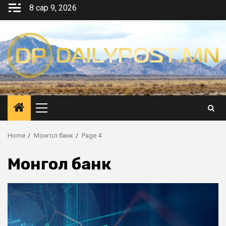
Skip
8 сар 9, 2026
to
content
Primary
Menu
Home
Монгол банк
Page 4
Монгол банк