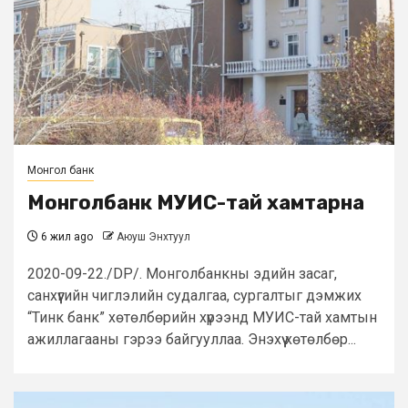
Монгол банк
Монголбанк МУИС-тай хамтарна
6 жил ago
Аюуш Энхтуул
2020-09-22./DP/. Монголбанкны эдийн засаг,
санхүүгийн чиглэлийн судалгаа, сургалтыг дэмжих
“Тинк банк” хөтөлбөрийн хүрээнд МУИС-тай хамтын
ажиллагааны гэрээ байгууллаа. Энэхүү хөтөлбөр...