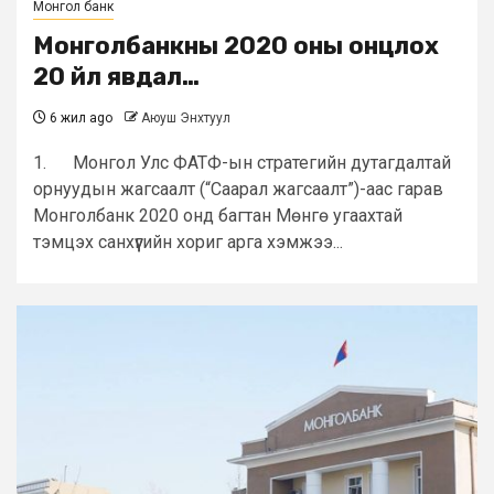
Монгол банк
Монголбанкны 2020 оны онцлох
20 үйл явдал…
6 жил ago
Аюуш Энхтуул
1. Монгол Улс ФАТФ-ын стратегийн дутагдалтай
орнуудын жагсаалт (“Саарал жагсаалт”)-аас гарав
Монголбанк 2020 онд багтан Мөнгө угаахтай
тэмцэх санхүүгийн хориг арга хэмжээ...