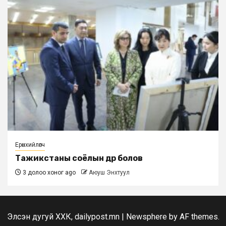
Ерөнхийлөгч
Тажикстаны соёлын өдөр болов
3 долоо хоног ago
Аюуш Энхтуул
Элсэн дугуй ХХК, dailypost.mn
|
Newsphere
by AF themes.