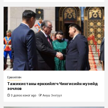
Ерөнхийлөгч
Тажикистаны ерөнхийлөгч Чингисийн музейд
зочлов
3 долоо хоног ago
Аюуш Энхтуул