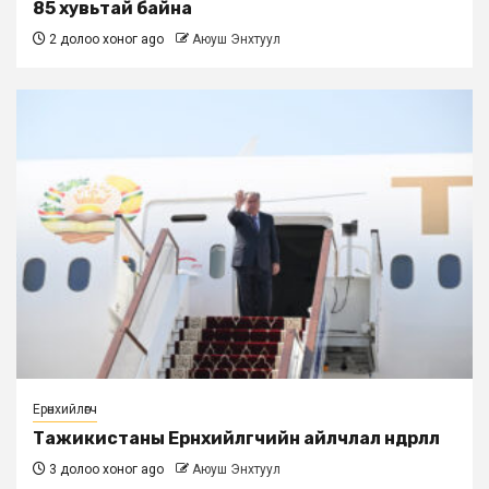
85 хувьтай байна
2 долоо хоног ago
Аюуш Энхтуул
Ерөнхийлөгч
Тажикистаны Ерөнхийлөгчийн айлчлал өндөрлөлөө
3 долоо хоног ago
Аюуш Энхтуул