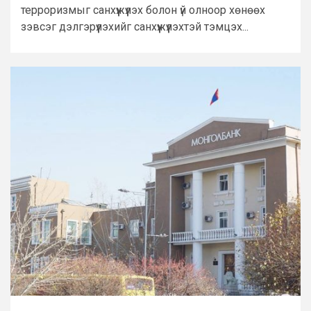
терроризмыг санхүүжүүлэх болон үй олноор хөнөөх
зэвсэг дэлгэрүүлэхийг санхүүжүүлэхтэй тэмцэх...