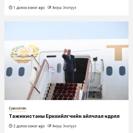
1 долоо хоног ago
Аюуш Энхтуул
Ерөнхийлөгч
Тажикистаны Ерөнхийлөгчийн айлчлал өндөрлөлөө
2 долоо хоног ago
Аюуш Энхтуул