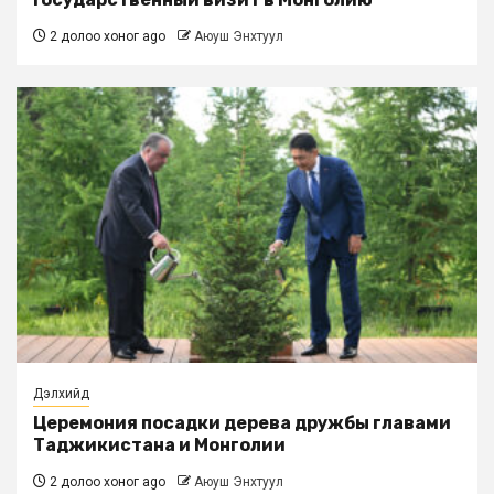
2 долоо хоног ago
Аюуш Энхтуул
Дэлхийд
Церемония посадки дерева дружбы главами
Таджикистана и Монголии
2 долоо хоног ago
Аюуш Энхтуул