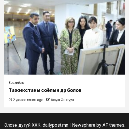
Ерөнхийлөгч
Тажикстаны соёлын өдөр болов
2 долоо хоног ago
Аюуш Энхтуул
Элсэн дугуй ХХК, dailypost.mn
|
Newsphere
by AF themes.