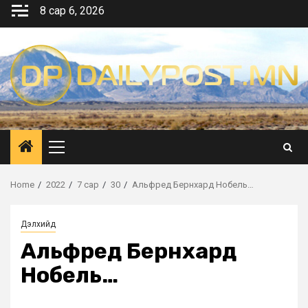
Skip
8 сар 6, 2026
to
content
Primary
Menu
Home
2022
7 сар
30
Альфред Бернхард Нобель…
Дэлхийд
Альфред Бернхард
Нобель…