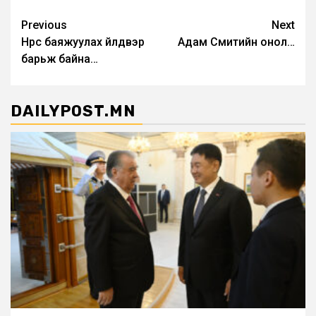
Post
Previous
Next
Нүүрс баяжуулах үйлдвэр
Адам Смитийн онол…
navigation
барьж байна…
DAILYPOST.MN