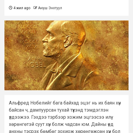
4 жил ago
Аюуш Энхтуул
Альфред Нобелийг бага байхад эцэг нь их баян хүн
байсан ч, дампуурсан тухай түүхэнд тэмдэглэн
үлдээжээ. Гэхдээ тэрбээр хожим эцгээсээ илүү
хөрөнгөтэй суут хүн болж чадсан юм. Дайны үед
анхны тэсрэх бөмбөг зохиож хөрөнгөжсөн хүн бол