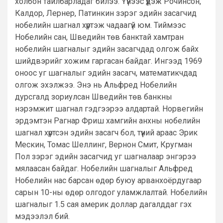
холбон тайлбарладаг билээ. Үүнээс үүдэж Рочинсон,
Калдор, Лернер, Патинкин зэрэг эдийн засагчид
нобелийн шагнал хүртэж чадаагүй юм. Тиймээс
Нобелийн сан, Шведийн төв банктай хамтран
нобелийн шагналыг эдийн засагчдад олгож байх
шийдвэрийг хожим гаргасан байдаг. Ингээд 1969
оноос уг шагналыг эдийн засагч, математикчдад
олгож эхэлжээ. Энэ нь Альфред Нобелийн
дурсгалд зориулсан Шведийн төв банкны
нэрэмжит шагнал гэдгээрээ алдартай. Норвегийн
эрдэмтэн Рагнар Фриш хамгийн анхны нобелийн
шагнал хүртсэн эдийн засагч бол, түүний араас Эрик
Мескин, Томас Шеллинг, Вернон Смит, Кругман
Пол зэрэг эдийн засагчид уг шагналаар энгэрээ
мялаасан байдаг. Нобелийн шагналыг Альфред
Нобелийн нас барсан өдөр буюу арванхоёрдугаар
сарын 10-ны өдөр олгодог уламжлалтай. Нобелийн
шагналыг 1.5 сая америк доллар дагалддаг гэх
мэдээлэл бий.