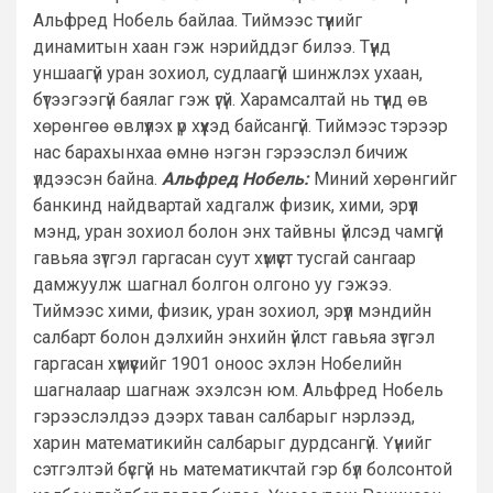
Альфред Нобель байлаа. Тиймээс түүнийг
динамитын хаан гэж нэрийддэг билээ. Түүнд
уншаагүй уран зохиол, судлаагүй шинжлэх ухаан,
бүтээгээгүй баялаг гэж үгүй. Харамсалтай нь түүнд өв
хөрөнгөө өвлүүлэх үр хүүхэд байсангүй. Тиймээс тэрээр
нас барахынхаа өмнө нэгэн гэрээслэл бичиж
үлдээсэн байна.
Альфред Нобель:
Миний хөрөнгийг
банкинд найдвартай хадгалж физик, хими, эрүүл
мэнд, уран зохиол болон энх тайвны үйлсэд чамгүй
гавьяа зүтгэл гаргасан суут хүмүүст тусгай сангаар
дамжуулж шагнал болгон олгоно уу гэжээ.
Тиймээс хими, физик, уран зохиол, эрүүл мэндийн
салбарт болон дэлхийн энхийн үйлст гавьяа зүтгэл
гаргасан хүмүүсийг 1901 оноос эхлэн Нобелийн
шагналаар шагнаж эхэлсэн юм. Альфред Нобель
гэрээслэлдээ дээрх таван салбарыг нэрлээд,
харин математикийн салбарыг дурдсангүй. Үүнийг
сэтгэлтэй бүсгүй нь математикчтай гэр бүл болсонтой