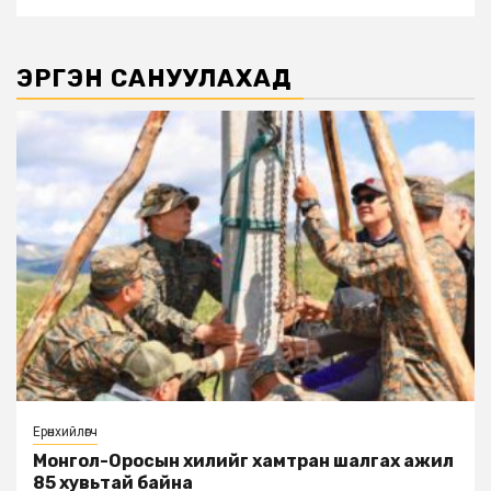
ЭРГЭН САНУУЛАХАД
Ерөнхийлөгч
Монгол-Оросын хилийг хамтран шалгах ажил
85 хувьтай байна