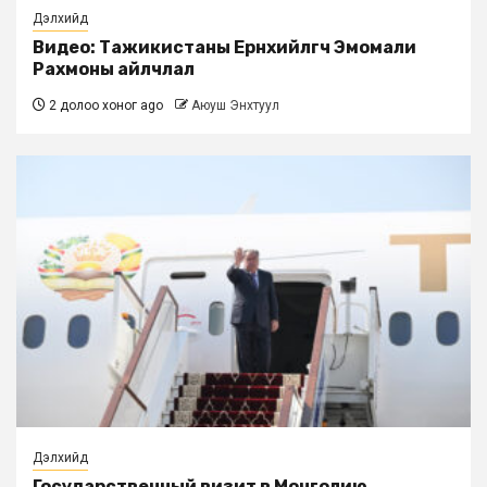
Дэлхийд
Видео: Тажикистаны Ерөнхийлөгч Эмомали
Рахмоны айлчлал
2 долоо хоног ago
Аюуш Энхтуул
Дэлхийд
Государственный визит в Монголию