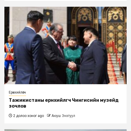
Ерөнхийлөгч
Тажикистаны ерөнхийлөгч Чингисийн музейд
зочлов
2 долоо хоног ago
Аюуш Энхтуул